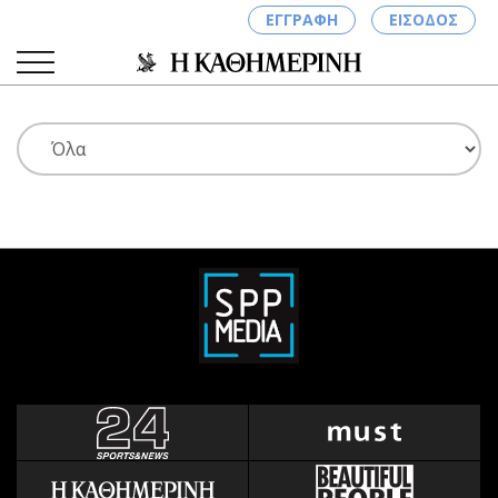
ΕΓΓΡΑΦΗ
ΕΙΣΟΔΟΣ
ΚΑΤΗΓΟΡΙΕΣ
ΣΥΝΔΕΣΗ
Κύπρος
Απόψεις
Παιδεία
Αρθρογραφία
Υγεία
The Hill
Πολιτική
Υγεία
Βουλευτικές 2026
Αγγελίες
Εκλογές 2024
Ενοικιάζονται
Προεδρικές 2023
Πωλούνται
Δημοσκοπήσεις
Ζητούν εργασία
Διπλωματία
Θέσεις εργασίας