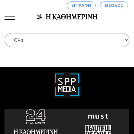
ΕΓΓΡΑΦΗ
ΕΙΣΟΔΟΣ
ΚΑΤΗΓΟΡΙΕΣ
ΣΥΝΔΕΣΗ
Κύπρος
Απόψεις
Παιδεία
Αρθρογραφία
Υγεία
The Hill
Πολιτική
Υγεία
Βουλευτικές 2026
Αγγελίες
Εκλογές 2024
Ενοικιάζονται
Προεδρικές 2023
Πωλούνται
Δημοσκοπήσεις
Ζητούν εργασία
Διπλωματία
Θέσεις εργασίας