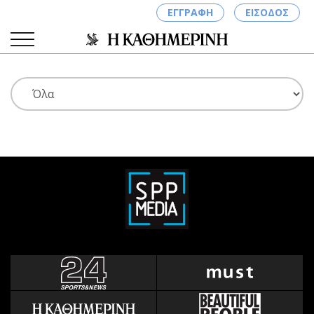
ΕΓΓΡΑΦΗ
ΕΙΣΟΔΟΣ
ΚΑΤΗΓΟΡΙΕΣ
ΣΥΝΔΕΣΗ
Κύπρος
Απόψεις
Παιδεία
Αρθρογραφία
Υγεία
The Hill
Πολιτική
Υγεία
Βουλευτικές 2026
Αγγελίες
Εκλογές 2024
Ενοικιάζονται
Προεδρικές 2023
Πωλούνται
Δημοσκοπήσεις
Ζητούν εργασία
Διπλωματία
Θέσεις εργασίας