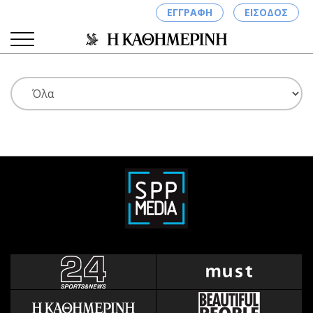
ΕΓΓΡΑΦΗ
ΕΙΣΟΔΟΣ
ΚΑΤΗΓΟΡΙΕΣ
ΣΥΝΔΕΣΗ
Κύπρος
Απόψεις
Παιδεία
Αρθρογραφία
Υγεία
The Hill
Πολιτική
Υγεία
Βουλευτικές 2026
Αγγελίες
Εκλογές 2024
Ενοικιάζονται
Προεδρικές 2023
Πωλούνται
Δημοσκοπήσεις
Ζητούν εργασία
Διπλωματία
Θέσεις εργασίας