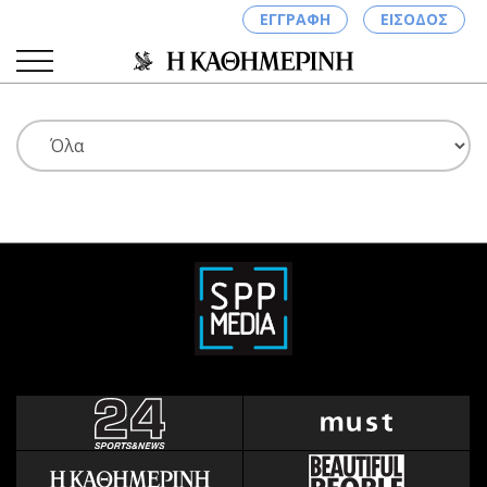
ΕΓΓΡΑΦΗ
ΕΙΣΟΔΟΣ
ΚΑΤΗΓΟΡΙΕΣ
ΣΥΝΔΕΣΗ
Κύπρος
Απόψεις
Παιδεία
Αρθρογραφία
Υγεία
The Hill
Πολιτική
Υγεία
Βουλευτικές 2026
Αγγελίες
Εκλογές 2024
Ενοικιάζονται
Προεδρικές 2023
Πωλούνται
Δημοσκοπήσεις
Ζητούν εργασία
Διπλωματία
Θέσεις εργασίας