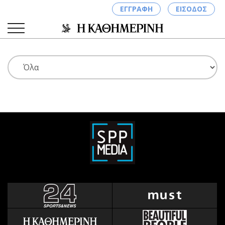
ΕΓΓΡΑΦΗ
ΕΙΣΟΔΟΣ
ΚΑΤΗΓΟΡΙΕΣ
ΣΥΝΔΕΣΗ
Κύπρος
Απόψεις
Παιδεία
Αρθρογραφία
Υγεία
The Hill
Πολιτική
Υγεία
Βουλευτικές 2026
Αγγελίες
Εκλογές 2024
Ενοικιάζονται
Προεδρικές 2023
Πωλούνται
Δημοσκοπήσεις
Ζητούν εργασία
Διπλωματία
Θέσεις εργασίας