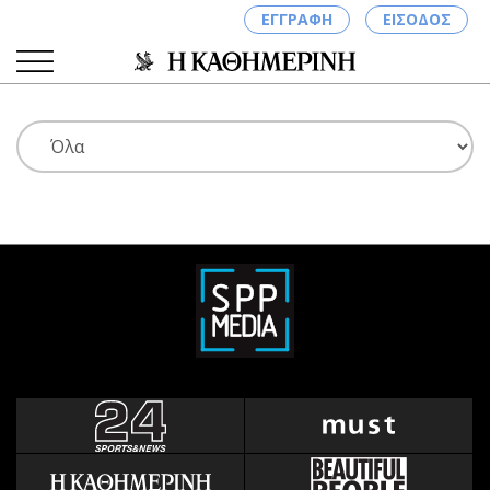
ΕΓΓΡΑΦΗ
ΕΙΣΟΔΟΣ
ΚΑΤΗΓΟΡΙΕΣ
ΣΥΝΔΕΣΗ
Κύπρος
Απόψεις
Παιδεία
Αρθρογραφία
Υγεία
The Hill
Πολιτική
Υγεία
Βουλευτικές 2026
Αγγελίες
Εκλογές 2024
Ενοικιάζονται
Προεδρικές 2023
Πωλούνται
Δημοσκοπήσεις
Ζητούν εργασία
Διπλωματία
Θέσεις εργασίας