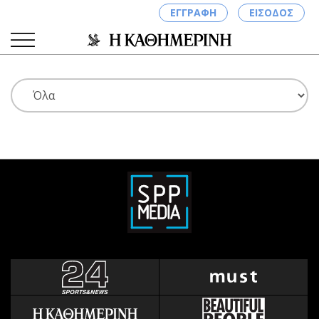
ΕΓΓΡΑΦΗ
ΕΙΣΟΔΟΣ
ΚΑΤΗΓΟΡΙΕΣ
ΣΥΝΔΕΣΗ
Κύπρος
Απόψεις
Παιδεία
Αρθρογραφία
Υγεία
The Hill
Πολιτική
Υγεία
Βουλευτικές 2026
Αγγελίες
Εκλογές 2024
Ενοικιάζονται
Προεδρικές 2023
Πωλούνται
Δημοσκοπήσεις
Ζητούν εργασία
Διπλωματία
Θέσεις εργασίας