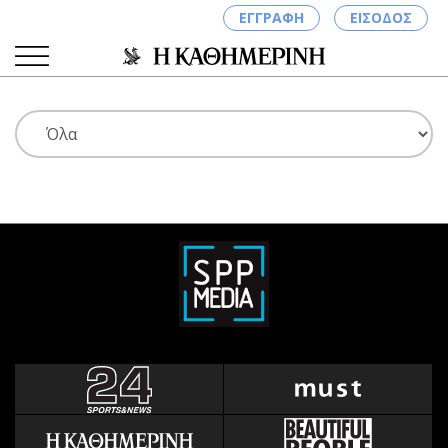
ΕΓΓΡΑΦΗ
ΕΙΣΟΔΟΣ
ΚΑΤΗΓΟΡΙΕΣ
ΣΥΝΔΕΣΗ
Κύπρος
Απόψεις
Παιδεία
Αρθρογραφία
Υγεία
The Hill
Πολιτική
Υγεία
Βουλευτικές 2026
Αγγελίες
Εκλογές 2024
Ενοικιάζονται
Προεδρικές 2023
Πωλούνται
Δημοσκοπήσεις
Ζητούν εργασία
Διπλωματία
Θέσεις εργασίας