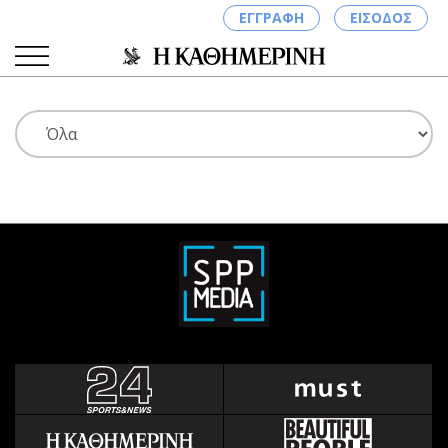
ΕΓΓΡΑΦΗ
ΕΙΣΟΔΟΣ
ΚΑΤΗΓΟΡΙΕΣ
ΣΥΝΔΕΣΗ
Κύπρος
Απόψεις
Παιδεία
Αρθρογραφία
Υγεία
The Hill
Πολιτική
Υγεία
Βουλευτικές 2026
Αγγελίες
Εκλογές 2024
Ενοικιάζονται
Προεδρικές 2023
Πωλούνται
Δημοσκοπήσεις
Ζητούν εργασία
Διπλωματία
Θέσεις εργασίας