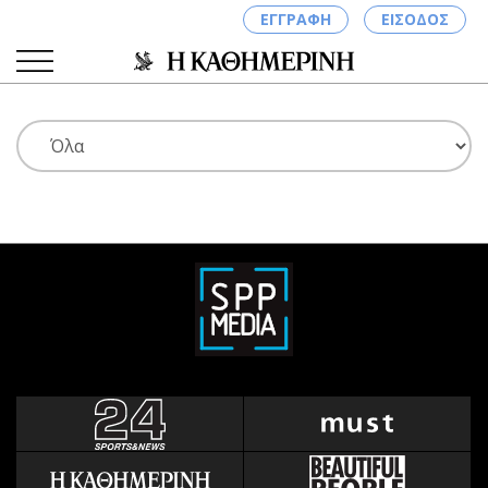
ΕΓΓΡΑΦΗ
ΕΙΣΟΔΟΣ
ΚΑΤΗΓΟΡΙΕΣ
ΣΥΝΔΕΣΗ
Κύπρος
Απόψεις
Παιδεία
Αρθρογραφία
Υγεία
The Hill
Πολιτική
Υγεία
Βουλευτικές 2026
Αγγελίες
Εκλογές 2024
Ενοικιάζονται
Προεδρικές 2023
Πωλούνται
Δημοσκοπήσεις
Ζητούν εργασία
Διπλωματία
Θέσεις εργασίας