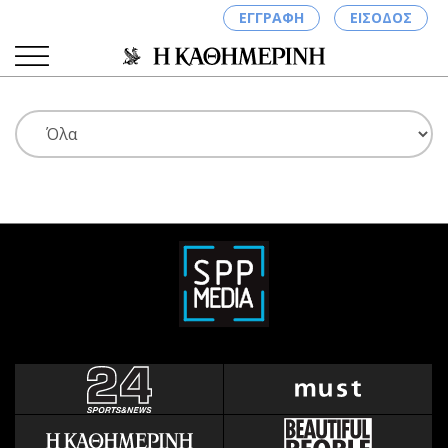
ΕΓΓΡΑΦΗ
ΕΙΣΟΔΟΣ
ΚΑΤΗΓΟΡΙΕΣ
ΣΥΝΔΕΣΗ
Κύπρος
Απόψεις
Παιδεία
Αρθρογραφία
Υγεία
The Hill
Πολιτική
Υγεία
Βουλευτικές 2026
Αγγελίες
Εκλογές 2024
Ενοικιάζονται
Προεδρικές 2023
Πωλούνται
Δημοσκοπήσεις
Ζητούν εργασία
Διπλωματία
Θέσεις εργασίας