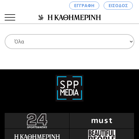
ΕΓΓΡΑΦΗ
ΕΙΣΟΔΟΣ
ΚΑΤΗΓΟΡΙΕΣ
ΣΥΝΔΕΣΗ
Κύπρος
Απόψεις
Παιδεία
Αρθρογραφία
Υγεία
The Hill
Πολιτική
Υγεία
Βουλευτικές 2026
Αγγελίες
Εκλογές 2024
Ενοικιάζονται
Προεδρικές 2023
Πωλούνται
Δημοσκοπήσεις
Ζητούν εργασία
Διπλωματία
Θέσεις εργασίας