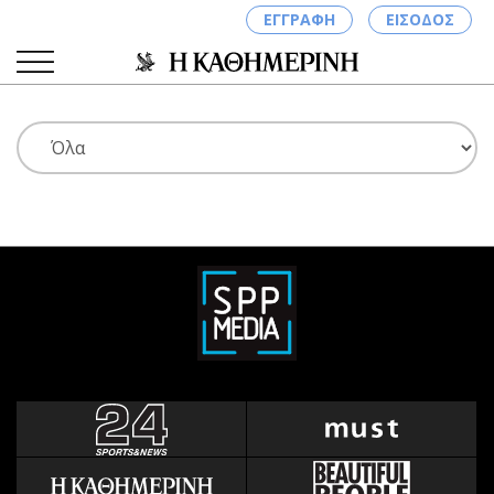
ΕΓΓΡΑΦΗ
ΕΙΣΟΔΟΣ
ΚΑΤΗΓΟΡΙΕΣ
ΣΥΝΔΕΣΗ
Κύπρος
Απόψεις
Παιδεία
Αρθρογραφία
Υγεία
The Hill
Πολιτική
Υγεία
Βουλευτικές 2026
Αγγελίες
Εκλογές 2024
Ενοικιάζονται
Προεδρικές 2023
Πωλούνται
Δημοσκοπήσεις
Ζητούν εργασία
Διπλωματία
Θέσεις εργασίας