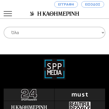
ΕΓΓΡΑΦΗ
ΕΙΣΟΔΟΣ
ΚΑΤΗΓΟΡΙΕΣ
ΣΥΝΔΕΣΗ
Κύπρος
Απόψεις
Παιδεία
Αρθρογραφία
Υγεία
The Hill
Πολιτική
Υγεία
Βουλευτικές 2026
Αγγελίες
Εκλογές 2024
Ενοικιάζονται
Προεδρικές 2023
Πωλούνται
Δημοσκοπήσεις
Ζητούν εργασία
Διπλωματία
Θέσεις εργασίας