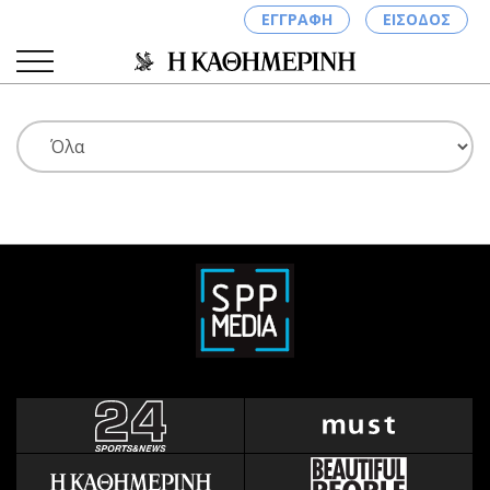
ΕΓΓΡΑΦΗ
ΕΙΣΟΔΟΣ
ΚΑΤΗΓΟΡΙΕΣ
ΣΥΝΔΕΣΗ
Κύπρος
Απόψεις
Παιδεία
Αρθρογραφία
Υγεία
The Hill
Πολιτική
Υγεία
Βουλευτικές 2026
Αγγελίες
Εκλογές 2024
Ενοικιάζονται
Προεδρικές 2023
Πωλούνται
Δημοσκοπήσεις
Ζητούν εργασία
Διπλωματία
Θέσεις εργασίας