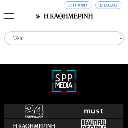
ΕΓΓΡΑΦΗ
ΕΙΣΟΔΟΣ
ΚΑΤΗΓΟΡΙΕΣ
ΣΥΝΔΕΣΗ
Κύπρος
Απόψεις
Παιδεία
Αρθρογραφία
Υγεία
The Hill
Πολιτική
Υγεία
Βουλευτικές 2026
Αγγελίες
Εκλογές 2024
Ενοικιάζονται
Προεδρικές 2023
Πωλούνται
Δημοσκοπήσεις
Ζητούν εργασία
Διπλωματία
Θέσεις εργασίας