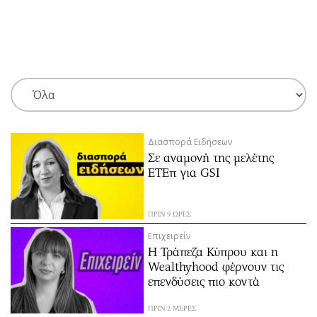
ΕΓΓΡΑΦΗ
ΕΙΣΟΔΟΣ
ΚΑΤΗΓΟΡΙΕΣ
ΣΥΝΔΕΣΗ
Διασπορά Ειδήσεων
Κύπρος
Απόψεις
Σε αναμονή της μελέτης
Παιδεία
Αρθρογραφία
ΕΤΕπ για GSI
Υγεία
The Hill
Πολιτική
Υγεία
ΠΡΙΝ 9 ΩΡΕΣ
Βουλευτικές 2026
Αγγελίες
Επιχειρείν
Εκλογές 2024
Ενοικιάζονται
Η Τράπεζα Κύπρου και η
Wealthyhood φέρνουν τις
Προεδρικές 2023
Πωλούνται
επενδύσεις πιο κοντά
Δημοσκοπήσεις
Ζητούν εργασία
Διπλωματία
Θέσεις εργασίας
ΠΡΙΝ 2 ΜΕΡΕΣ