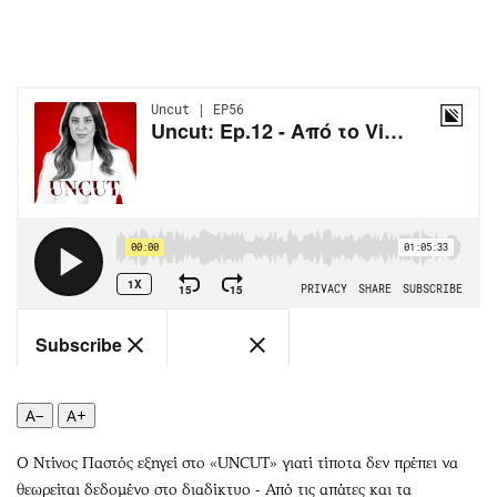
Περιβάλλον
Ταξίδια
Ελλάδα
Συνταγές
Κόσμος
Έξοδος
Παράξενα
Media
Πολιτισμός
Εκπομπές
Σινεμά
Wine routes
Θέατρο-Χορός
Podcasts
Μουσική
Uncut
Εικαστικά
Προσφορές
Βιβλίο
Προσωπικότητες στην ''Κ''
Χειρόγραφα
Επιστολές
A−
A+
Ο Ντίνος Παστός εξηγεί στο «UNCUT» γιατί τίποτα δεν πρέπει να
θεωρείται δεδομένο στο διαδίκτυο - Από τις απάτες και τα