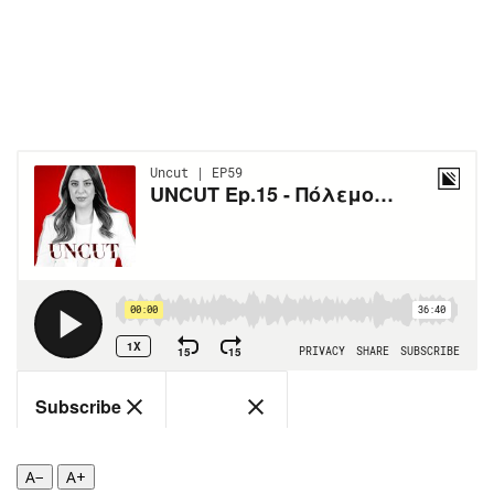
Περιβάλλον
Ταξίδια
Ελλάδα
Συνταγές
Κόσμος
Έξοδος
Παράξενα
Media
Πολιτισμός
Εκπομπές
Σινεμά
Wine routes
Θέατρο-Χορός
Podcasts
Μουσική
Uncut
Εικαστικά
Προσφορές
Βιβλίο
Προσωπικότητες στην ''Κ''
Χειρόγραφα
Επιστολές
A−
A+