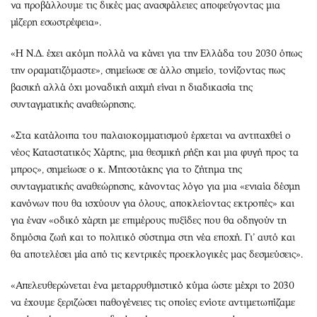
να προβάλλουμε τις δικές μας ανασφάλειες αποφεύγοντας μια
μίζερη εσωστρέφεια».
«Η Ν.Δ. έχει ακόμη πολλά να κάνει για την Ελλάδα του 2030 όπως
την οραματιζόμαστε», σημείωσε σε άλλο σημείο, τονίζοντας πως
βασική αλλά όχι μοναδική αιχμή είναι η διαδικασία της
συνταγματικής αναθεώρησης.
«Στα κατάλοιπα του παλαιοκομματισμού έρχεται να αντιταχθεί ο
νέος Καταστατικός Χάρτης, μια θεσμική ρήξη και μια φυγή προς τα
μπρος», σημείωσε ο κ. Μητσοτάκης για το ζήτημα της
συνταγματικής αναθεώρησης, κάνοντας λόγο για μια «ενιαία δέσμη
κανόνων που θα ισχύουν για όλους, αποκλείοντας εκτροπές» και
για έναν «οδικό χάρτη με επιμέρους πυξίδες που θα οδηγούν τη
δημόσια ζωή και το πολιτικό σύστημα στη νέα εποχή. Γι’ αυτό και
θα αποτελέσει μία από τις κεντρικές προεκλογικές μας δεσμεύσεις».
«Απελευθερώνεται ένα μεταρρυθμιστικό κύμα ώστε μέχρι το 2030
να έχουμε ξεριζώσει παθογένειες τις οποίες ενίοτε αντιμετωπίζαμε