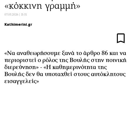
«κόκκινη γραμμή»
Αθλητισμός
Geek
Κύπρος
Νέα
07.05.2026 | 13:51
Ελλάδα
Κινητά-tablets
Kathimerini.gr
Διεθνή
Social
Κληρώσεις Allwyn
Αυτοκίνηση
Οικονομική
Αφιερώματα
«Να αναθεωρήσουμε ξανά το άρθρο 86 και να
Οικονομία
Πολιτική
περιοριστεί ο ρόλος της Βουλής στην ποινική
Real Estate
Οικονομία
διερεύνηση» - «Η καθημερινότητα της
Βουλής δεν θα υποταχθεί στους αυτόκλητους
Επιχειρήσεις
Γενικά
εισαγγελείς»
Αγορές
Αναδρομές
Money Review
Πρόσωπα
AstroBank Properties
Περιβάλλον
Trends
Good Life
Ενέργεια
Γυναίκα
Ναυτιλία
Showbiz