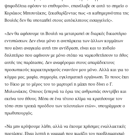
ψηφοδέλτια εφόσον το επιθυμούν», επανέλαβε σε αυτό το σημείο ο
Κυριάκος Μητσοτάκης, ξεκαθαρίζοντας πως «η καθημερινότητα της
Βουλής δεν θα υποταχθεί στους αυτόκλητους εισαγγελείς».
«Δεν θα αφήσουμε τη Βουλή να μετατραπεί σε διαρκές δικαστήριο
εντυπώσεων. Δεν είναι μόνο η ανεπάρκεια των άλλων κομμάτων
που κάνει αναγκαία αυτή την αντίδραση, είναι και το χυδαίο
δηλητήριο που αφήνουν με μόνο στόχο να ναρκοθετήσουν το ήθος
αυτής της παράτασης. Δεν αναφέρομαι στους απαράδεκτους
προσωπικούς χαρακτηρισμούς εναντίον μου μόνο. Αλλά και για το
κόμμα μας, μαφία, συμμορία, εγκληματική οργάνωση. Το ποιος έχει
το δίκιο με το μέρος του το μαρτυρεί η μάχη που δίνει ο Γ.
Μυλωνάκης. Οποιος ξεπερνά τα όρια της ανθρωπιάς συντρίβει και
εκείνα του ήθους. Μέσα σε ένα τέτοιο κλίμα να κρατήσουμε τον
τόπο στην τροχιά προόδου των τελευταίων ετών», υπογράμμισε ο
πρωθυπουργός.
«Να μην κρύψουμε λάθη, αλλά να έχουμε χρήσιμες εναλλακτικές
προτάσεις. Είναι λεπτή η γραμμή που χωρίζει τον προβληματισμό