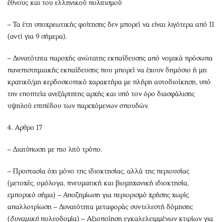
έθνους και του ελληνικού πολιτισμού
– Τα έτη υποχρεωτικής φοίτησης δεν μπορεί να είναι λιγότερα από 11
(αντί για 9 σήμερα).
– Δυνατότητα παροχής ανώτατης εκπαίδευσης από νομικά πρόσωπα
πανεπιστημιακής εκπαίδευσης που μπορεί να έχουν δημόσιο ή μη
κρατικό/μη κερδοσκοπικό χαρακτήρα με πλήρη αυτοδιοίκηση, υπό
την εποπτεία ανεξάρτητης αρχής και υπό τον όρο διασφάλισης
υψηλού επιπέδου των παρεχόμενων σπουδών.
4. Αρθρο 17
– Διατύπωση με πιο λιτό τρόπο.
– Προστασία όχι μόνο της ιδιοκτησίας, αλλά της περιουσίας
(μετοχές, ομόλογα, πνευματική και βιομηχανική ιδιοκτησία,
εμπορικό σήμα) – Αποζημίωση για περιορισμό χρήσης χωρίς
απαλλοτρίωση – Δυνατότητα μεταφοράς συντελεστή δόμησης
(
δυναμική
πολεοδομία) – Αξιοποίηση εγκαλελειμμένων κτιρίων για