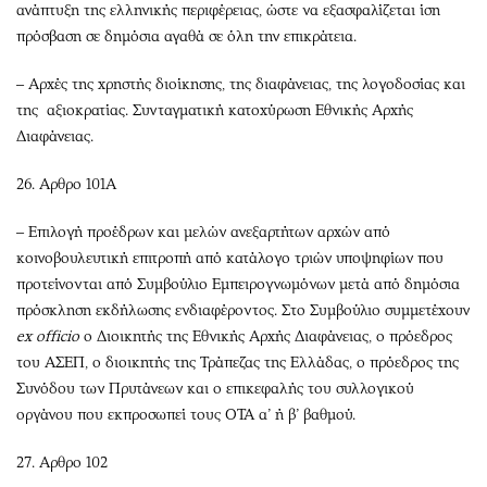
ανάπτυξη της ελληνικής περιφέρειας, ώστε να εξασφαλίζεται ίση
πρόσβαση σε δημόσια αγαθά σε όλη την επικράτεια.
– Αρχές της χρηστής διοίκησης, της διαφάνειας, της λογοδοσίας και
της αξιοκρατίας. Συνταγματική κατοχύρωση Εθνικής Αρχής
Διαφάνειας.
26. Αρθρο 101A
– Επιλογή προέδρων και μελών ανεξαρτήτων αρχών από
κοινοβουλευτική επιτροπή από κατάλογο τριών υποψηφίων που
προτείνονται από Συμβούλιο Εμπειρογνωμόνων μετά από δημόσια
πρόσκληση εκδήλωσης ενδιαφέροντος. Στο Συμβούλιο συμμετέχουν
ex officio
ο Διοικητής της Εθνικής Αρχής Διαφάνειας, ο πρόεδρος
του ΑΣΕΠ, ο διοικητής της Τράπεζας της Ελλάδας, ο πρόεδρος της
Συνόδου των Πρυτάνεων και ο επικεφαλής του συλλογικού
οργάνου που εκπροσωπεί τους ΟΤΑ α’ ή β’ βαθμού.
27. Αρθρο 102