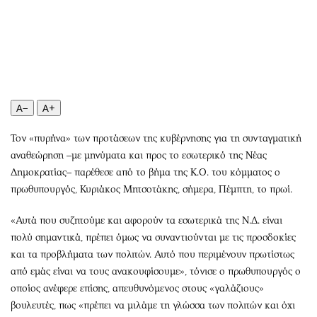
Περιβάλλον
Ταξίδια
Ελλάδα
Συνταγές
Κόσμος
Έξοδος
Παράξενα
Media
Πολιτισμός
Εκπομπές
Σινεμά
Wine routes
A−
A+
Θέατρο-Χορός
Podcasts
Τον «πυρήνα» των προτάσεων της κυβέρνησης για τη συνταγματική
Μουσική
Uncut
αναθεώρηση –με μηνύματα και προς το εσωτερικό της Νέας
Εικαστικά
Προσφορές
Δημοκρατίας– παρέθεσε από το βήμα της Κ.Ο. του κόμματος ο
Βιβλίο
Προσωπικότητες στην ''Κ''
πρωθυπουργός, Κυριάκος Μητσοτάκης, σήμερα, Πέμπτη, το πρωί.
Χειρόγραφα
Επιστολές
«Αυτά που συζητούμε και αφορούν τα εσωτερικά της Ν.Δ. είναι
πολύ σημαντικά, πρέπει όμως να συναντιούνται με τις προσδοκίες
και τα προβλήματα των πολιτών. Αυτό που περιμένουν πρωτίστως
από εμάς είναι να τους ανακουφίσουμε», τόνισε ο πρωθυπουργός ο
οποίος ανέφερε επίσης, απευθυνόμενος στους «γαλάζιους»
βουλευτές, πως «πρέπει να μιλάμε τη γλώσσα των πολιτών και όχι