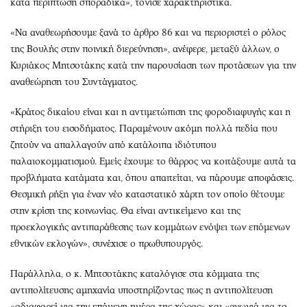
κατά περίπτωση σποραδικά», τόνισε χαρακτηριστικά.
«Να αναθεωρήσουμε ξανά το άρθρο 86 και να περιοριστεί ο ρόλος
της Βουλής στην ποινική διερεύνηση», ανέφερε, μεταξύ άλλων, ο
Κυριάκος Μητσοτάκης κατά την παρουσίαση των προτάσεων για την
αναθεώρηση του Συντάγματος.
«Κράτος δικαίου είναι και η αντιμετώπιση της φοροδιαφυγής και η
στήριξη του εισοδήματος. Παραμένουν ακόμη πολλά πεδία που
ζητούν να απαλλαγούν από κατάλοιπα ιδιότυπου
παλαιοκομματισμού. Εμείς έχουμε το θάρρος να κοιτάξουμε αυτά τα
προβλήματα κατάματα και, όπου απαιτείται, να πάρουμε αποφάσεις.
Θεσμική ρήξη για έναν νέο καταστατικό χάρτη τον οποίο θέτουμε
στην κρίση της κοινωνίας. Θα είναι αντικείμενο και της
προεκλογικής αντιπαράθεσης των κομμάτων ενόψει των επόμενων
εθνικών εκλογών», συνέχισε ο πρωθυπουργός.
Παράλληλα, ο κ. Μητσοτάκης καταλόγισε στα κόμματα της
αντιπολίτευσης αμηχανία υποστηρίζοντας πως η αντιπολίτευση
«αδιαφορεί για την επόμενη ημέρα της χώρας» και «αγωνιά για το