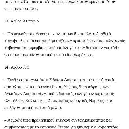
τους σε ανεξάρτητες αρχές για τρία τουλάχιστον χρόνια από την
αφυπηρέτησή τους.
23. Αρθρο 90 παρ. 5
– Προαγωγές στις θέσεις των ανωτάτων δικαστών από ειδική
κοινοβουλευτική επιτροπή μεταξύ των αρχαιοτέρων δικαστών, χωρίς
κυβερνητική παρέμβαση, από κατάλογο τριών δικαστών για κάθε
θέση που προτείνονται από τις οικείες ολομέλειες.
24. Αρθρο 100
– Σύνθεση του Ανωτάτου Ειδικού Δικαστηρίου με τριετή θητεία,
αποτελούμενου από εννέα δικαστές (τους 3 προέδρους των
Ανωτάτων Δικαστηρίων, από 2 δικαστές εκλεγόμενους από τις
Ολομέλειες ΣτΕ και ΑΠ, 2 τακτικούς καθηγητές Νομικής που
επιλέγονται από τα λοιπά μέλη).
– Αρμοδιότητα προληπτικού ελέγχου συνταγματικότητας και
συμβατότητας με το ενωσιακό δίκαιο για ψηφισμένο νομοσχέδιο