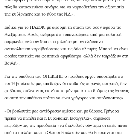
πώς θα κατασκευάσει σενάρια για να ναρκοθετήσει την αξιοπιστία
της κυβέρνησης και το ήθος της Ν.Δ.».
Ειδικά για το ΠΑΣΟΚ, με αφορμή τη στάση του όσον αφορά τις
Ανεξάρτητες Αρχές, ανέφερε ότι «υπαναχώρησε από μια πολιτική
συμφωνία, ενώ την ίδια ώρα μιλούσε με την ελάσσονα
αντιπολίτευση κοροϊδεύοντας και τις δύο πλευρές. Μπορεί να είναι
ωραίες τακτικές για φοιτητικά αμφιθέατρα, αλλά δεν ταιριάζουν στη
Βουλή».
Για την υπόθεση του ΟΠΕΚΕΠΕ, ο πρωθυπουργός υποστήριξε ότι
«οι 13 βουλευτές μας απέδειξαν ότι καθαρός ουρανός αστραπές δεν
φοβάται», στέλνοντας εκ νέου το μήνυμα ότι «ο δρόμος της έρευνας
σε αυτή την υπόθεση πρέπει να είναι γρήγορος και απρόσκοπτος».
«Οι βουλευτές μας αντέδρασαν αμέσως και με θάρρος. Γρήγορα
πρέπει να κινηθεί και η Ευρωπαϊκή Εισαγγελία», σημείωσε
εκφράζοντας την προσδοκία «να διαλυθούν σύντομα οι σκιές πάνω
από τα στελέχη μας». «Ολοι οι βουλευτές μας θα βρίσκονται στα