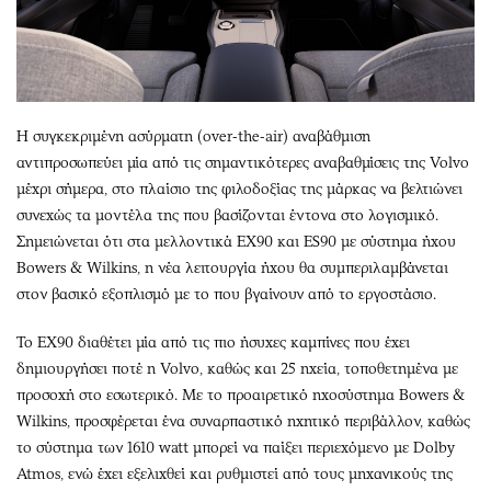
Η συγκεκριμένη ασύρματη (over-the-air) αναβάθμιση
αντιπροσωπεύει μία από τις σημαντικότερες αναβαθμίσεις της Volvo
μέχρι σήμερα, στο πλαίσιο της φιλοδοξίας της μάρκας να βελτιώνει
συνεχώς τα μοντέλα της που βασίζονται έντονα στο λογισμικό.
Σημειώνεται ότι στα μελλοντικά EX90 και ES90 με σύστημα ήχου
Bowers & Wilkins, η νέα λειτουργία ήχου θα συμπεριλαμβάνεται
στον βασικό εξοπλισμό με το που βγαίνουν από το εργοστάσιο.
Το EX90 διαθέτει μία από τις πιο ήσυχες καμπίνες που έχει
δημιουργήσει ποτέ η Volvo, καθώς και 25 ηχεία, τοποθετημένα με
προσοχή στο εσωτερικό. Με το προαιρετικό ηχοσύστημα Bowers &
Wilkins, προσφέρεται ένα συναρπαστικό ηχητικό περιβάλλον, καθώς
το σύστημα των 1610 watt μπορεί να παίξει περιεχόμενο με Dolby
Atmos, ενώ έχει εξελιχθεί και ρυθμιστεί από τους μηχανικούς της