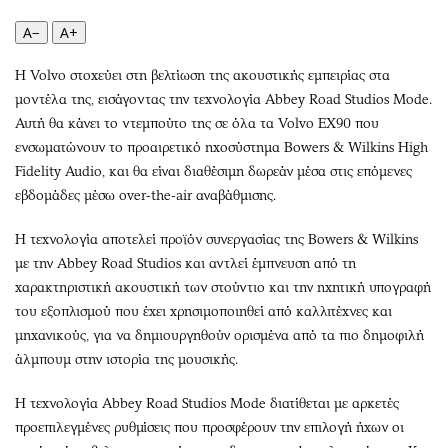
Περιβάλλον
Ταξίδια
A−
A+
Ελλάδα
Συνταγές
Κόσμος
Έξοδος
Η Volvo στοχεύει στη βελτίωση της ακουστικής εμπειρίας στα
Παράξενα
Media
μοντέλα της, εισάγοντας την τεχνολογία Abbey Road Studios Mode.
Πολιτισμός
Εκπομπές
Αυτή θα κάνει το ντεμπούτο της σε όλα τα Volvo EX90 που
ενσωματώνουν το προαιρετικό ηχοσύστημα Bowers & Wilkins High
Σινεμά
Wine routes
Fidelity Audio, και θα είναι διαθέσιμη δωρεάν μέσα στις επόμενες
Θέατρο-Χορός
Podcasts
εβδομάδες μέσω over-the-air αναβάθμισης.
Μουσική
Uncut
Εικαστικά
Προσφορές
Η τεχνολογία αποτελεί προϊόν συνεργασίας της Bowers & Wilkins
με την Abbey Road Studios και αντλεί έμπνευση από τη
Βιβλίο
Προσωπικότητες στην ''Κ''
χαρακτηριστική ακουστική των στούντιο και την ηχητική υπογραφή
Χειρόγραφα
Επιστολές
του εξοπλισμού που έχει χρησιμοποιηθεί από καλλιτέχνες και
μηχανικούς, για να δημιουργηθούν ορισμένα από τα πιο δημοφιλή
άλμπουμ στην ιστορία της μουσικής.
Η τεχνολογία Abbey Road Studios Mode διατίθεται με αρκετές
προεπιλεγμένες ρυθμίσεις που προσφέρουν την επιλογή ήχων οι