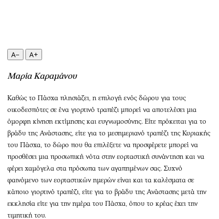
Περιβάλλον
Ταξίδια
Ελλάδα
Συνταγές
Κόσμος
Έξοδος
Παράξενα
Media
A−
A+
Πολιτισμός
Εκπομπές
Σινεμά
Wine routes
Μαρία Καραμάνου
Θέατρο-Χορός
Podcasts
Καθώς το Πάσχα πλησιάζει, η επιλογή ενός δώρου για τους
Μουσική
Uncut
οικοδεσπότες σε ένα γιορτινό τραπέζι μπορεί να αποτελέσει μια
Εικαστικά
Προσφορές
όμορφη κίνηση εκτίμησης και ευγνωμοσύνης. Είτε πρόκειται για το
Βιβλίο
Προσωπικότητες στην ''Κ''
βράδυ της Ανάστασης, είτε για το μεσημεριανό τραπέζι της Κυριακής
Χειρόγραφα
Επιστολές
του Πάσχα, το δώρο που θα επιλέξετε να προσφέρετε μπορεί να
προσθέσει μια προσωπική νότα στην εορταστική συνάντηση και να
φέρει χαμόγελα στα πρόσωπα των αγαπημένων σας. Συχνό
φαινόμενο των εορταστικών ημερών είναι και τα καλέσματα σε
κάποιο γιορτινό τραπέζι, είτε για το βράδυ της Ανάστασης μετά την
εκκλησία είτε για την ημέρα του Πάσχα, όπου το κρέας έχει την
τιμητική του.