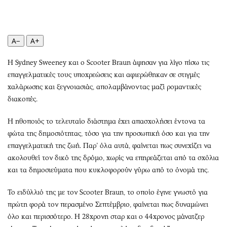
Περιβάλλον
Ταξίδια
Ελλάδα
Συνταγές
Κόσμος
Έξοδος
A−
A+
Παράξενα
Media
Πολιτισμός
Εκπομπές
Η Sydney Sweeney και ο Scooter Braun άφησαν για λίγο πίσω τις
επαγγελματικές τους υποχρεώσεις και αφιερώθηκαν σε στιγμές
Σινεμά
Wine routes
χαλάρωσης και ξεγνοιασιάς, απολαμβάνοντας μαζί ρομαντικές
Θέατρο-Χορός
Podcasts
διακοπές.
Μουσική
Uncut
Εικαστικά
Προσφορές
Η ηθοποιός το τελευταίο διάστημα έχει απασχολήσει έντονα τα
φώτα της δημοσιότητας, τόσο για την προσωπική όσο και για την
Βιβλίο
Προσωπικότητες στην ''Κ''
επαγγελματική της ζωή. Παρ’ όλα αυτά, φαίνεται πως συνεχίζει να
Χειρόγραφα
Επιστολές
ακολουθεί τον δικό της δρόμο, χωρίς να επηρεάζεται από τα σχόλια
και τα δημοσιεύματα που κυκλοφορούν γύρω από το όνομά της.
Το ειδύλλιό της με τον Scooter Braun, το οποίο έγινε γνωστό για
πρώτη φορά τον περασμένο Σεπτέμβριο, φαίνεται πως δυναμώνει
όλο και περισσότερο. Η 28χρονη σταρ και ο 44χρονος μάνατζερ