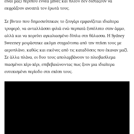
είναι μαζί περίπου εννέα μήνες και πλέον δεν διστάζουν να
εκφράζουν ανοιχτά τον έρωτά τους.
Σε βίντεο που δημοσιεύτηκαν, το ζευγάρι εμφανίζεται ιδιαίτερα
τρυφερό, να ανταλλάσσει φιλιά ενώ περπατά ξυπόλητο στην άμμο,
αλλά και να χορεύει αγκαλιασμένο δίπλα στη θάλασσα. Η Sydney
Sweeney μοιράστηκε ακόμη στιγμιότυπα από την πτήση τους με
αεροπλάνο, καθώς και εικόνες από τις καταδύσεις που έκαναν μαζί.
Σε άλλα πλάνα, οι δυο τους απολαμβάνουν το ηλιοβασίλεμα
πιασμένοι χέρι-χέρι, επιβεβαιώνοντας πως ζουν μια ιδιαίτερα
ευτυχισμένη περίοδο στη σχέση τους.