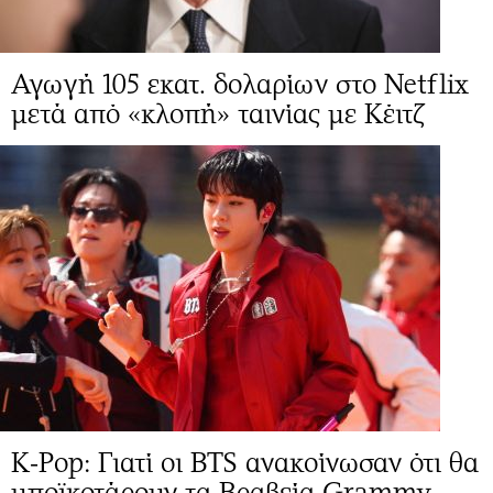
Αγωγή 105 εκατ. δολαρίων στο Netflix
μετά από «κλοπή» ταινίας με Κέιτζ
K-Pop: Γιατί οι BTS ανακοίνωσαν ότι θα
μποϊκοτάρουν τα Βραβεία Grammy