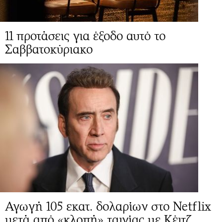
11 προτάσεις για έξοδο αυτό το
Σαββατοκύριακο
Αγωγή 105 εκατ. δολαρίων στο Netflix
μετά από «κλοπή» ταινίας με Κέιτζ