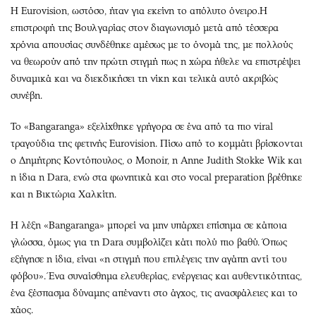
Η Eurovision, ωστόσο, ήταν για εκείνη το απόλυτο όνειρο.Η
επιστροφή της Βουλγαρίας στον διαγωνισμό μετά από τέσσερα
χρόνια απουσίας συνδέθηκε αμέσως με το όνομά της, με πολλούς
να θεωρούν από την πρώτη στιγμή πως η χώρα ήθελε να επιστρέψει
δυναμικά και να διεκδικήσει τη νίκη και τελικά αυτό ακριβώς
συνέβη.
Το «Bangaranga» εξελίχθηκε γρήγορα σε ένα από τα πιο viral
τραγούδια της φετινής Eurovision. Πίσω από το κομμάτι βρίσκονται
ο Δημήτρης Κοντόπουλος, ο Monoir, η Anne Judith Stokke Wik και
η ίδια η Dara, ενώ στα φωνητικά και στo vocal preparation βρέθηκε
και η Βικτώρια Χαλκίτη.
Η λέξη «Bangaranga» μπορεί να μην υπάρχει επίσημα σε κάποια
γλώσσα, όμως για τη Dara συμβολίζει κάτι πολύ πιο βαθύ. Όπως
εξήγησε η ίδια, είναι «η στιγμή που επιλέγεις την αγάπη αντί του
φόβου». Ένα συναίσθημα ελευθερίας, ενέργειας και αυθεντικότητας,
ένα ξέσπασμα δύναμης απέναντι στο άγχος, τις ανασφάλειες και το
χάος.