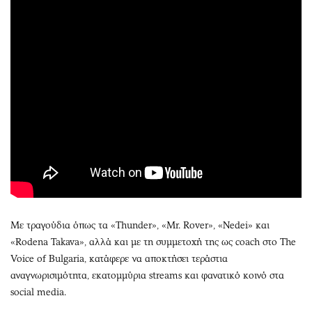
Με τραγούδια όπως τα «Thunder», «Mr. Rover», «Nedei» και
«Rodena Takava», αλλά και με τη συμμετοχή της ως coach στο The
Voice of Bulgaria, κατάφερε να αποκτήσει τεράστια
αναγνωρισιμότητα, εκατομμύρια streams και φανατικό κοινό στα
social media.