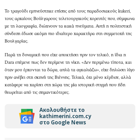
Το τραγούδι εμπνεύστηκε επίσης από τους παραδοσιακούς kukeri,
τους αρχαίους Βούλγαρους τελετουργικούς χορευτές που, σύμφωνα
με τη λαογραφία, διώχνουν τα κακά πνεύματα. Αυτή η πολιτιστική
σύνδεση έδωσε ακόμη πιο ιδιαίτερο χαρακτήρα στη συμμετοχή της
Βουλγαρίας.
Παρά τη δυναμική που είχε αποκτήσει πριν τον τελικό, η ίδια η
Dara επέμενε πως δεν περίμενε τη νίκη. «Δεν περιμένω τίποτα, και
όταν μου έρχονται τα δώρα, απλά τα αγκαλιάζω», είχε δηλώσει λίγο
πριν ανέβει στη σκηνή της Βιέννης. Τελικά, όχι μόνο κέρδισε, αλλά
κατάφερε να χαρίσει στη χώρα της μία ιστορική στιγμή που ήδη
θεωρείται από τις σημαντικότερες.
Ακολουθήστε το
kathimerini.com.cy
στο Google News