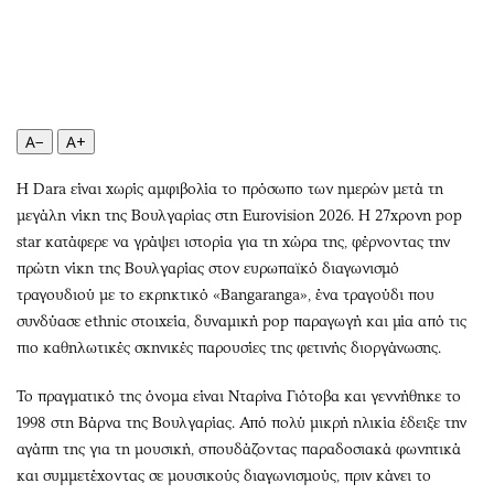
Περιβάλλον
Ταξίδια
Ελλάδα
Συνταγές
Κόσμος
Έξοδος
Παράξενα
Media
Πολιτισμός
Εκπομπές
A−
A+
Σινεμά
Wine routes
Η Dara είναι χωρίς αμφιβολία το πρόσωπο των ημερών μετά τη
Θέατρο-Χορός
Podcasts
μεγάλη νίκη της Βουλγαρίας στη Eurovision 2026. Η 27χρονη pop
Μουσική
Uncut
star κατάφερε να γράψει ιστορία για τη χώρα της, φέρνοντας την
Εικαστικά
Προσφορές
πρώτη νίκη της Βουλγαρίας στον ευρωπαϊκό διαγωνισμό
Βιβλίο
Προσωπικότητες στην ''Κ''
τραγουδιού με το εκρηκτικό «Bangaranga», ένα τραγούδι που
συνδύασε ethnic στοιχεία, δυναμική pop παραγωγή και μία από τις
Χειρόγραφα
Επιστολές
πιο καθηλωτικές σκηνικές παρουσίες της φετινής διοργάνωσης.
Το πραγματικό της όνομα είναι Νταρίνα Γιότοβα και γεννήθηκε το
1998 στη Βάρνα της Βουλγαρίας. Από πολύ μικρή ηλικία έδειξε την
αγάπη της για τη μουσική, σπουδάζοντας παραδοσιακά φωνητικά
και συμμετέχοντας σε μουσικούς διαγωνισμούς, πριν κάνει το