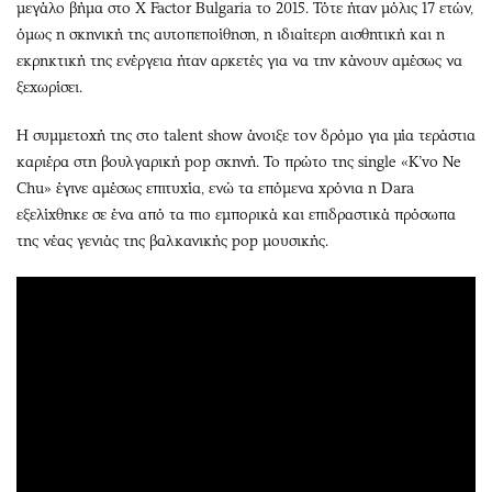
μεγάλο βήμα στο X Factor Bulgaria το 2015. Τότε ήταν μόλις 17 ετών,
όμως η σκηνική της αυτοπεποίθηση, η ιδιαίτερη αισθητική και η
εκρηκτική της ενέργεια ήταν αρκετές για να την κάνουν αμέσως να
ξεχωρίσει.
Η συμμετοχή της στο talent show άνοιξε τον δρόμο για μία τεράστια
καριέρα στη βουλγαρική pop σκηνή. Το πρώτο της single «K’vo Ne
Chu» έγινε αμέσως επιτυχία, ενώ τα επόμενα χρόνια η Dara
εξελίχθηκε σε ένα από τα πιο εμπορικά και επιδραστικά πρόσωπα
της νέας γενιάς της βαλκανικής pop μουσικής.