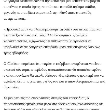
Οι γιατροί διαπίστωσαν ότι πρόκειται για μια «επιθετική» μορφή
καρκίνου, η οποία όμως εντοπίστηκε σε πολύ πρώιμο στάδιο,
γεγονός που αυξάνει σημαντικά τις πιθανότητες επιτυχούς
αντιμετώπισης.
«Προσευχόμουν να ολοκληρώσουμε τη σεζόν στο αγρόκτημα και
μετά να ξεκινήσω θεραπεία, αλλά θα συμπέσει», ανέφερε
χαρακτηριστικά, εξηγώντας ότι πιθανότατα θα χρειαστεί να
υποβληθεί σε χειρουργική επέμβαση μέσα στις επόμενες δύο έως
τρεις εβδομάδες.
Ο Clarkson σημείωσε ότι, παρότι η επέμβαση αναμένεται να είναι
σχετικά σύντομη, η περίοδος αποκατάστασης θα απαιτήσει χρόνο,
ενώ στη συνέχεια θα ακολουθήσουν νέες εξετάσεις προκειμένου να
αξιολογηθεί η πορεία της υγείας του και η αποτελεσματικότητα της
θεραπείας.
Σε μία από τις πιο συγκινητικές στιγμές του επεισοδίου, ο
παρουσιαστής εμφανίζεται μέσα στο νοσοκομείο, σχολιάζοντας ότι
ξεκίνησε αλλά και ολοκλήρωσε τη σεζόν «σε ένα νοσοκομειακό