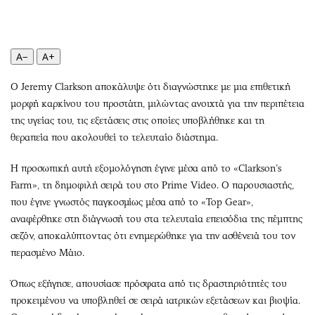
Περιβάλλον
Ταξίδια
Ελλάδα
Συνταγές
Κόσμος
Έξοδος
A−
A+
Παράξενα
Media
Πολιτισμός
Εκπομπές
Ο Jeremy Clarkson αποκάλυψε ότι διαγνώστηκε με μια επιθετική
μορφή καρκίνου του προστάτη, μιλώντας ανοιχτά για την περιπέτεια
Σινεμά
Wine routes
της υγείας του, τις εξετάσεις στις οποίες υποβλήθηκε και τη
Θέατρο-Χορός
Podcasts
θεραπεία που ακολουθεί το τελευταίο διάστημα.
Μουσική
Uncut
Εικαστικά
Προσφορές
Η προσωπική αυτή εξομολόγηση έγινε μέσα από το «Clarkson’s
Farm», τη δημοφιλή σειρά του στο Prime Video. Ο παρουσιαστής,
Βιβλίο
Προσωπικότητες στην ''Κ''
που έγινε γνωστός παγκοσμίως μέσα από το «Top Gear»,
Χειρόγραφα
Επιστολές
αναφέρθηκε στη διάγνωσή του στα τελευταία επεισόδια της πέμπτης
σεζόν, αποκαλύπτοντας ότι ενημερώθηκε για την ασθένειά του τον
περασμένο Μάιο.
Όπως εξήγησε, απουσίασε πρόσφατα από τις δραστηριότητές του
προκειμένου να υποβληθεί σε σειρά ιατρικών εξετάσεων και βιοψία.