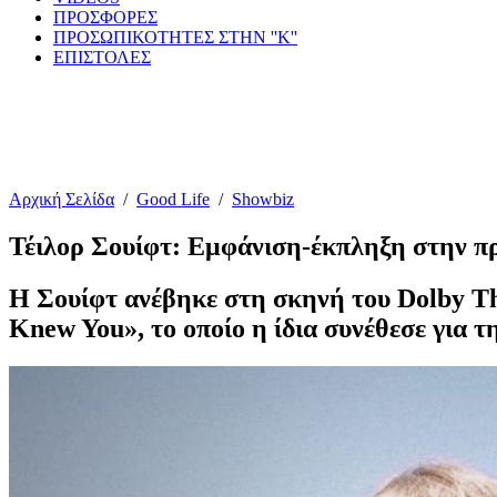
ΠΡΟΣΦΟΡΕΣ
ΠΡΟΣΩΠΙΚΟΤΗΤΕΣ ΣΤΗΝ ''Κ''
ΕΠΙΣΤΟΛΕΣ
Αρχική Σελίδα
/
Good Life
/
Showbiz
Τέιλορ Σουίφτ: Εμφάνιση-έκπληξη στην πρ
Η Σουίφτ ανέβηκε στη σκηνή του Dolby Th
Knew You», το οποίο η ίδια συνέθεσε για τη