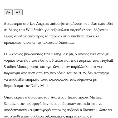
Περιβάλλον
Ταξίδια
Ελλάδα
Συνταγές
A−
A+
Κόσμος
Έξοδος
Δικαστήριο στο Los Angeles απέρριψε τη μήνυση που είχε κατατεθεί
Παράξενα
Media
σε βάρος του Will Smith για σεξουαλική παρενόχληση, βάζοντας
Πολιτισμός
Εκπομπές
τέλος -τουλάχιστον προς το παρόν - στην υπόθεση που είχε
Σινεμά
Wine routes
προκαλέσει αίσθηση το τελευταίο διάστημα.
Θέατρο-Χορός
Podcasts
Ο 32χρονος βιολονίστας Brian King Joseph, ο οποίος είχε στραφεί
Μουσική
Uncut
νομικά εναντίον του ηθοποιού αλλά και της εταιρείας του, Treyball
Εικαστικά
Προσφορές
Studios Management, κατηγορώντας τον παράλληλα και για
Βιβλίο
Προσωπικότητες στην ''Κ''
παράνομη απόλυση από την περιοδεία του το 2025, δεν κατάφερε
Χειρόγραφα
Επιστολές
να αποδείξει επαρκώς τους ισχυρισμούς του, σύμφωνα με
δημοσίευμα της Daily Mail.
Όπως έκρινε ο δικαστής του Ανώτερου Δικαστηρίου, Michael
Schultz, στην προσφυγή δεν παρουσιάστηκαν στοιχεία που να
αποδεικνύουν «συμπεριφορά επαρκώς σοβαρή ή διάχυτη», ώστε να
στοιχειοθετείται υπόθεση σεξουαλικής παρενόχλησης ή