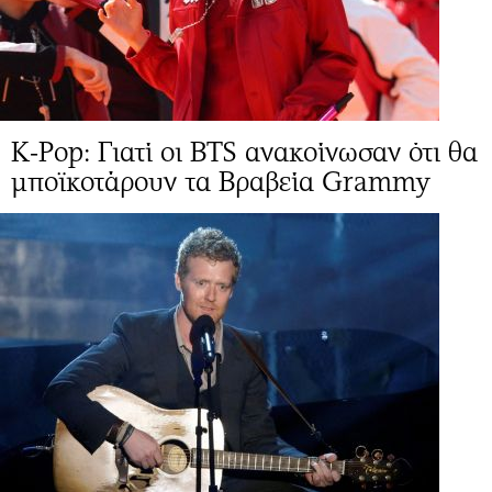
K-Pop: Γιατί οι BTS ανακοίνωσαν ότι θα
μποϊκοτάρουν τα Βραβεία Grammy