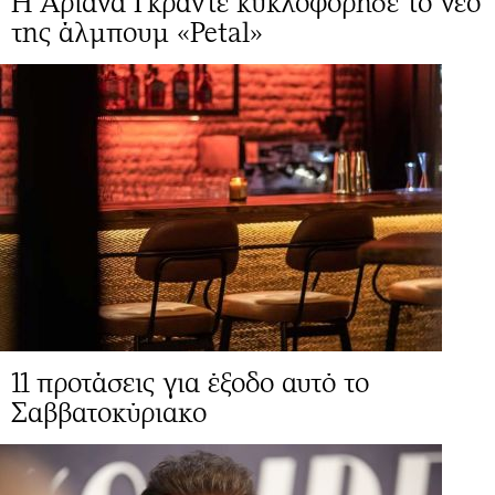
Η Αριάνα Γκράντε κυκλοφόρησε το νέο
της άλμπουμ «Petal»
11 προτάσεις για έξοδο αυτό το
Σαββατοκύριακο