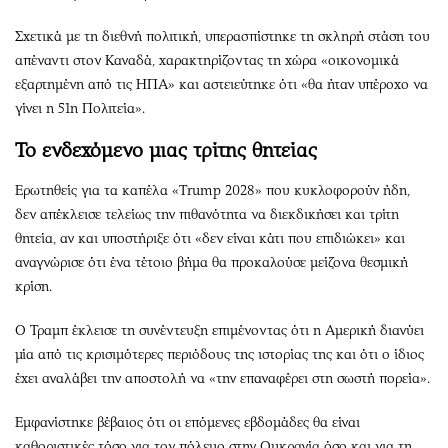
Σχετικά με τη διεθνή πολιτική, υπερασπίστηκε τη σκληρή στάση του
απέναντι στον Καναδά, χαρακτηρίζοντας τη χώρα «οικονομικά
εξαρτημένη από τις ΗΠΑ» και αστειεύτηκε ότι «θα ήταν υπέροχο να
γίνει η 51η Πολιτεία».
Το ενδεχόμενο μιας τρίτης θητείας
Ερωτηθείς για τα καπέλα «Trump 2028» που κυκλοφορούν ήδη,
δεν απέκλεισε τελείως την πιθανότητα να διεκδικήσει και τρίτη
θητεία, αν και υποστήριξε ότι «δεν είναι κάτι που επιδιώκει» και
αναγνώρισε ότι ένα τέτοιο βήμα θα προκαλούσε μείζονα θεσμική
κρίση.
Ο Τραμπ έκλεισε τη συνέντευξη επιμένοντας ότι η Αμερική διανύει
μία από τις κρισιμότερες περιόδους της ιστορίας της και ότι ο ίδιος
έχει αναλάβει την αποστολή να «την επαναφέρει στη σωστή πορεία».
Εμφανίστηκε βέβαιος ότι οι επόμενες εβδομάδες θα είναι
καθοριστικές τόσο για τον πόλεμο στην Ουκρανία όσο και για τη