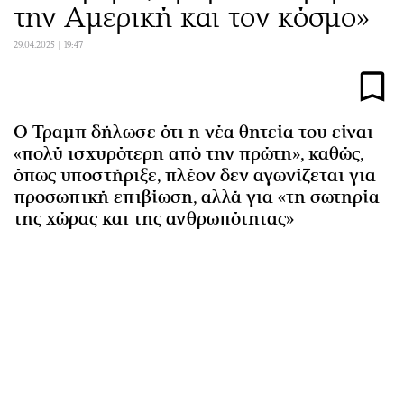
την Αμερική και τον κόσμο»
Αθλητισμός
Geek
Κύπρος
Νέα
29.04.2025 | 19:47
Ελλάδα
Κινητά-tablets
Διεθνή
Social
Κληρώσεις Allwyn
Αυτοκίνηση
Ο Τραμπ δήλωσε ότι η νέα θητεία του είναι
Οικονομική
Αφιερώματα
«πολύ ισχυρότερη από την πρώτη», καθώς,
όπως υποστήριξε, πλέον δεν αγωνίζεται για
Οικονομία
Πολιτική
προσωπική επιβίωση, αλλά για «τη σωτηρία
Real Estate
Οικονομία
της χώρας και της ανθρωπότητας»
Επιχειρήσεις
Γενικά
Αγορές
Αναδρομές
Money Review
Πρόσωπα
AstroBank Properties
Περιβάλλον
Trends
Good Life
Ενέργεια
Γυναίκα
Ναυτιλία
Showbiz