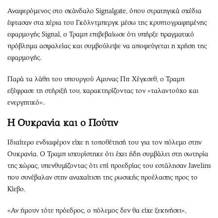
Αναφερόμενος στο σκάνδαλο Signalgate, όπου στρατηγικά σχέδια
έφτασαν στα χέρια του Γκόλντμπεργκ μέσω της κρυπτογραφημένης
εφαρμογής Signal, ο Τραμπ επιβεβαίωσε ότι υπήρξε πραγματικό
πρόβλημα ασφαλείας και συμβούλεψε να αποφεύγεται η χρήση της
εφαρμογής.
Παρά τα λάθη του υπουργού Αμυνας Πιτ Χέγκσεθ, ο Τραμπ
εξέφρασε τη στήριξή του, χαρακτηρίζοντας τον «ταλαντούχο και
ενεργητικό».
Η Ουκρανία και ο Πούτιν
Ιδιαίτερο ενδιαφέρον είχε η τοποθέτησή του για τον πόλεμο στην
Ουκρανία. Ο Τραμπ ισχυρίστηκε ότι έχει ήδη συμβάλει στη σωτηρία
της χώρας, υπενθυμίζοντας ότι επί προεδρίας του εστάλησαν Javelins
που συνέβαλαν στην αναχαίτιση της ρωσικής προέλασης προς το
Κίεβο.
«Αν ήμουν τότε πρόεδρος, ο πόλεμος δεν θα είχε ξεκινήσει»,