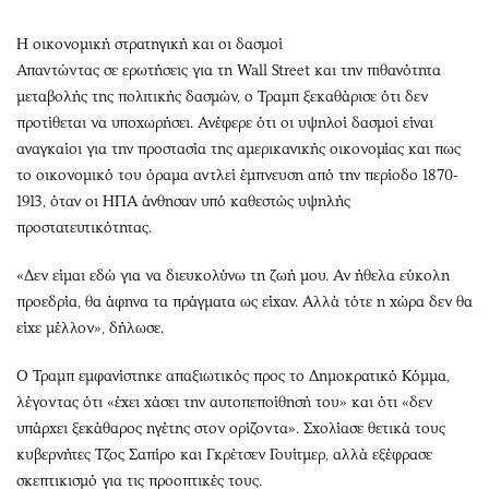
Η οικονομική στρατηγική και οι δασμοί
Απαντώντας σε ερωτήσεις για τη Wall Street και την πιθανότητα
μεταβολής της πολιτικής δασμών, ο Τραμπ ξεκαθάρισε ότι δεν
προτίθεται να υποχωρήσει. Ανέφερε ότι οι υψηλοί δασμοί είναι
αναγκαίοι για την προστασία της αμερικανικής οικονομίας και πως
το οικονομικό του όραμα αντλεί έμπνευση από την περίοδο 1870-
1913, όταν οι ΗΠΑ άνθησαν υπό καθεστώς υψηλής
προστατευτικότητας.
«Δεν είμαι εδώ για να διευκολύνω τη ζωή μου. Αν ήθελα εύκολη
προεδρία, θα άφηνα τα πράγματα ως είχαν. Αλλά τότε η χώρα δεν θα
είχε μέλλον», δήλωσε.
Ο Τραμπ εμφανίστηκε απαξιωτικός προς το Δημοκρατικό Κόμμα,
λέγοντας ότι «έχει χάσει την αυτοπεποίθησή του» και ότι «δεν
υπάρχει ξεκάθαρος ηγέτης στον ορίζοντα». Σχολίασε θετικά τους
κυβερνήτες Τζος Σαπίρο και Γκρέτσεν Γουίτμερ, αλλά εξέφρασε
σκεπτικισμό για τις προοπτικές τους.