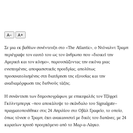
Περιβάλλον
Ταξίδια
Ελλάδα
Συνταγές
Κόσμος
Έξοδος
Παράξενα
Media
A−
A+
Πολιτισμός
Εκπομπές
Σινεμά
Wine routes
Σε μια εκ βαθέων συνέντευξη στο «The Atlantic», ο Ντόναλντ Τραμπ
Θέατρο-Χορός
Podcasts
περιέγραψε τον εαυτό του ως τον άνθρωπο που «διοικεί την
Μουσική
Uncut
Αμερική και τον κόσμο», παρουσιάζοντας την εικόνα μιας
ενισχυμένης, αποφασιστικής προεδρίας, απολύτως
Εικαστικά
Προσφορές
προσανατολισμένης στη διατήρηση της εξουσίας και την
Βιβλίο
Προσωπικότητες στην ''Κ''
αναδιαμόρφωση της διεθνούς τάξης.
Χειρόγραφα
Επιστολές
Η συνάντηση των δημοσιογράφων, με επικεφαλής τον Τζέφρεϊ
Γκόλντμπεργκ –που αποκάλυψε το σκάνδαλο του Signalgate–
πραγματοποιήθηκε στις 24 Απριλίου στο Οβάλ Γραφείο, το οποίο,
όπως τόνισε ο Τραμπ, έχει ανακαινιστεί με δικές του δαπάνες, με 24
καρατίων χρυσό προερχόμενο από το Μαρ-α-Λάγκο.