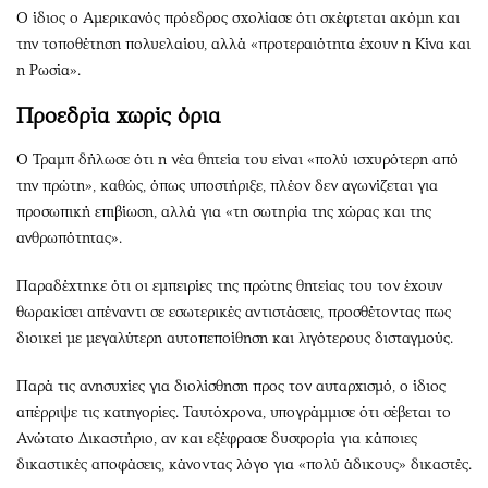
Ο ίδιος ο Αμερικανός πρόεδρος σχολίασε ότι σκέφτεται ακόμη και
την τοποθέτηση πολυελαίου, αλλά «προτεραιότητα έχουν η Κίνα και
η Ρωσία».
Προεδρία χωρίς όρια
Ο Τραμπ δήλωσε ότι η νέα θητεία του είναι «πολύ ισχυρότερη από
την πρώτη», καθώς, όπως υποστήριξε, πλέον δεν αγωνίζεται για
προσωπική επιβίωση, αλλά για «τη σωτηρία της χώρας και της
ανθρωπότητας».
Παραδέχτηκε ότι οι εμπειρίες της πρώτης θητείας του τον έχουν
θωρακίσει απέναντι σε εσωτερικές αντιστάσεις, προσθέτοντας πως
διοικεί με μεγαλύτερη αυτοπεποίθηση και λιγότερους δισταγμούς.
Παρά τις ανησυχίες για διολίσθηση προς τον αυταρχισμό, ο ίδιος
απέρριψε τις κατηγορίες. Ταυτόχρονα, υπογράμμισε ότι σέβεται το
Ανώτατο Δικαστήριο, αν και εξέφρασε δυσφορία για κάποιες
δικαστικές αποφάσεις, κάνοντας λόγο για «πολύ άδικους» δικαστές.