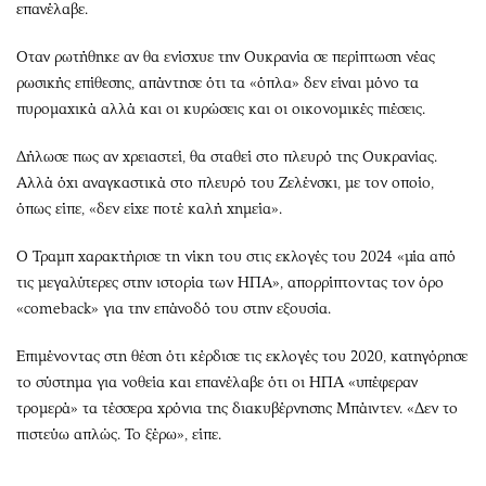
επανέλαβε.
Οταν ρωτήθηκε αν θα ενίσχυε την Ουκρανία σε περίπτωση νέας
ρωσικής επίθεσης, απάντησε ότι τα «όπλα» δεν είναι μόνο τα
πυρομαχικά αλλά και οι κυρώσεις και οι οικονομικές πιέσεις.
Δήλωσε πως αν χρειαστεί, θα σταθεί στο πλευρό της Ουκρανίας.
Αλλά όχι αναγκαστικά στο πλευρό του Ζελένσκι, με τον οποίο,
όπως είπε, «δεν είχε ποτέ καλή χημεία».
Ο Τραμπ χαρακτήρισε τη νίκη του στις εκλογές του 2024 «μία από
τις μεγαλύτερες στην ιστορία των ΗΠΑ», απορρίπτοντας τον όρο
«comeback» για την επάνοδό του στην εξουσία.
Επιμένοντας στη θέση ότι κέρδισε τις εκλογές του 2020, κατηγόρησε
το σύστημα για νοθεία και επανέλαβε ότι οι ΗΠΑ «υπέφεραν
τρομερά» τα τέσσερα χρόνια της διακυβέρνησης Μπάιντεν. «Δεν το
πιστεύω απλώς. Το ξέρω», είπε.