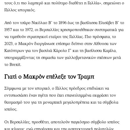
τους ό,τι πιο λαμπερό και πολύτιμο διαθέτει η Γαλλία», σημειώνει ο
Γάλλος ιστορικός.
Από τον τσάρο Νικόλαο Β΄ το 1896 έως τη βασίλισσα Ελισάβετ Β΄ το
1957 και το 1972, οι Βερσαλλίες χρησιμοποιήθηκαν συστηματικά για
να τιμηθούν στρατηγικοί εταίροι της Γαλλίας. Πιο πρόσφατα, το
2023, ο Μακρόν διοργάνωσε επίσημο δείπνο στην Αίθουσα των
Κατόπτρων για τον βασιλιά Κάρολο Γ΄ και τη βασίλισσα Καμίλα,
υπογραμμίζοντας τη σημασία των γαλλοβρετανικών σχέσεων μετά
το Brexit.
Γιατί ο Μακρόν επέλεξε τον Τραμπ
Σύμφωνα με τον ιστορικό, ο Γάλλος πρόεδρος επιδιώκει να
εντυπωσιάσει έναν ηγέτη που έχει επανειλημμένα εκφράσει τον
θαυμασμό του για τη μοναρχική μεγαλοπρέπεια και τα σύμβολα
ισχύος.
Οι Βερσαλλίες, προσθέτει, αποτελούν παγκόσμιο σύμβολο ισχύος
και κύρους, ενώ επηρέασαν και την αρχιτεκτονική πολυτελών