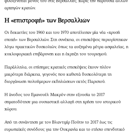
φιλοξενείται μόνος του στις Βερσαλλίες, χωρίς την παρουσία άλλων
αρχηγών κρατών.
Η «επιστροφή» των Βερσαλλιών
Οι δεκαετίες του 1960 και του 1970 αποτέλεσαν μία νέα «χρυσή
εποχή» των Βερσαλλιών. Στη συνέχεια, οι επισκέψεις περιορίστηκαν
λόγω πρακτικών δυσκολιών, όπως τα αυξημένα μέτρα ασφαλείας, η
κυκλοφοριακή επιβάρυνση και η έκρηξη του τουρισμού.
Παράλληλα, οι επίσημες κρατικές επισκέψεις έχουν πλέον
μικρότερη διάρκεια, γεγονός που καθιστά δυσκολότερη τη
διοργάνωση πολυήμερων εκδηλώσεων εκτός Παρισιού.
Η άνοδος του Εμανουέλ Μακρόν στην εξουσία το 2017
σηματοδότησε μια ουσιαστική αλλαγή στη χρήση του ιστορικού
χώρου.
Από τη συνάντηση με τον Βλαντιμίρ Πούτιν το 2017 έως τις
ευρωπαϊκές συνόδους για την Ουκρανία και το ετήσιο επενδυτικό