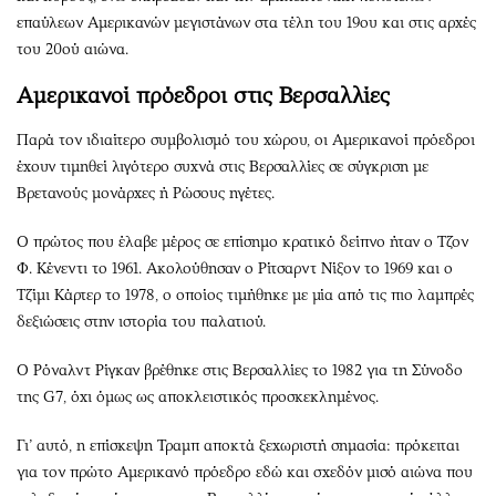
επαύλεων Αμερικανών μεγιστάνων στα τέλη του 19ου και στις αρχές
του 20ού αιώνα.
Αμερικανοί πρόεδροι στις Βερσαλλίες
Παρά τον ιδιαίτερο συμβολισμό του χώρου, οι Αμερικανοί πρόεδροι
έχουν τιμηθεί λιγότερο συχνά στις Βερσαλλίες σε σύγκριση με
Βρετανούς μονάρχες ή Ρώσους ηγέτες.
Ο πρώτος που έλαβε μέρος σε επίσημο κρατικό δείπνο ήταν ο Τζον
Φ. Κένεντι το 1961. Ακολούθησαν ο Ρίτσαρντ Νίξον το 1969 και ο
Τζίμι Κάρτερ το 1978, ο οποίος τιμήθηκε με μία από τις πιο λαμπρές
δεξιώσεις στην ιστορία του παλατιού.
Ο Ρόναλντ Ρίγκαν βρέθηκε στις Βερσαλλίες το 1982 για τη Σύνοδο
της G7, όχι όμως ως αποκλειστικός προσκεκλημένος.
Γι’ αυτό, η επίσκεψη Τραμπ αποκτά ξεχωριστή σημασία: πρόκειται
για τον πρώτο Αμερικανό πρόεδρο εδώ και σχεδόν μισό αιώνα που