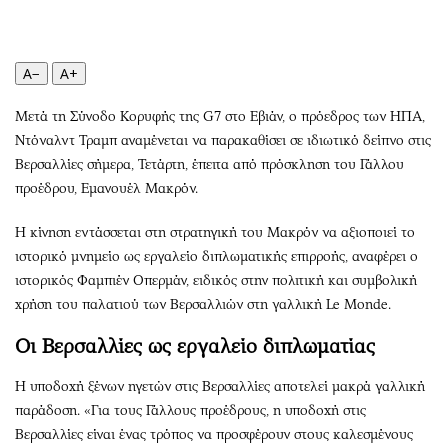
Περιβάλλον
Ταξίδια
Ελλάδα
Συνταγές
Κόσμος
Έξοδος
A−
A+
Παράξενα
Media
Μετά τη Σύνοδο Κορυφής της G7 στο Εβιάν, ο πρόεδρος των ΗΠΑ,
Πολιτισμός
Εκπομπές
Ντόναλντ Τραμπ αναμένεται να παρακαθίσει σε ιδιωτικό δείπνο στις
Σινεμά
Wine routes
Βερσαλλίες σήμερα, Τετάρτη, έπειτα από πρόσκληση του Γάλλου
Θέατρο-Χορός
Podcasts
προέδρου, Εμανουέλ Μακρόν.
Μουσική
Uncut
Η κίνηση εντάσσεται στη στρατηγική του Μακρόν να αξιοποιεί το
Εικαστικά
Προσφορές
ιστορικό μνημείο ως εργαλείο διπλωματικής επιρροής, αναφέρει ο
Βιβλίο
Προσωπικότητες στην ''Κ''
ιστορικός Φαμπιέν Οπερμάν, ειδικός στην πολιτική και συμβολική
Χειρόγραφα
Επιστολές
χρήση του παλατιού των Βερσαλλιών στη γαλλική Le Monde.
Οι Βερσαλλίες ως εργαλείο διπλωματίας
Η υποδοχή ξένων ηγετών στις Βερσαλλίες αποτελεί μακρά γαλλική
παράδοση. «Για τους Γάλλους προέδρους, η υποδοχή στις
Βερσαλλίες είναι ένας τρόπος να προσφέρουν στους καλεσμένους