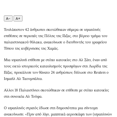
Περιβάλλον
Ταξίδια
Ελλάδα
Συνταγές
Κόσμος
Έξοδος
A−
A+
Παράξενα
Media
Τουλάχιστον 42 άνθρωποι σκοτώθηκαν σήμερα σε ισραηλινές
Πολιτισμός
Εκπομπές
επιθέσεις σε περιοχές της Πόλης της Γάζας, στο βόρειο τμήμα του
Σινεμά
Wine routes
παλαιστινιακού θύλακα, ανακοίνωσε ο διευθυντής του γραφείου
Θέατρο-Χορός
Podcasts
Τύπου της κυβέρνησης της Χαμάς.
Μουσική
Uncut
Μια ισραηλινή επίθεση με στόχο κατοικίες στο Αλ Σάτι, έναν από
Εικαστικά
Προσφορές
τους οκτώ ιστορικούς καταυλισμούς προσφύγων στη Λωρίδα της
Βιβλίο
Προσωπικότητες στην ''Κ''
Γάζας, προκάλεσε τον θάνατο 24 ανθρώπων, δήλωσε στο Reuters ο
Χειρόγραφα
Επιστολές
Ισμαήλ Αλ Ταουμπάλτα.
Aλλοι 18 Παλαιστίνιοι σκοτώθηκαν σε επίθεση με στόχο κατοικίες
στη συνοικία Αλ Τούφα.
Ο ισραηλινός στρατός έδωσε στη δημοσιότητα μια σύντομη
ανακοίνωση: «Πριν από λίγο, μαχητικά αεροσκάφη των (ισραηλινών