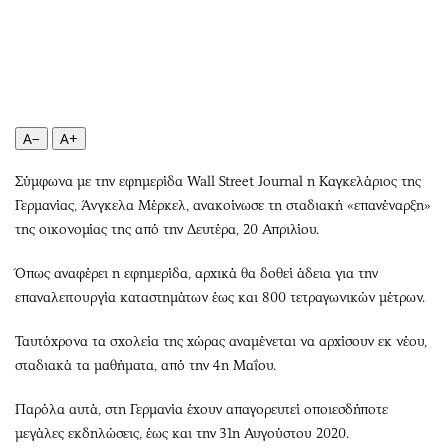
Περιβάλλον
Ταξίδια
Ελλάδα
Συνταγές
Κόσμος
Έξοδος
Παράξενα
Media
Πολιτισμός
Εκπομπές
A−
A+
Σινεμά
Wine routes
Θέατρο-Χορός
Podcasts
Σύμφωνα με την εφημερίδα Wall Street Journal η Καγκελάριος της
Γερμανίας, Άνγκελα Μέρκελ, ανακοίνωσε τη σταδιακή «επανέναρξη»
Μουσική
Uncut
της οικονομίας της από την Δευτέρα, 20 Απριλίου.
Εικαστικά
Προσφορές
Βιβλίο
Προσωπικότητες στην ''Κ''
Όπως αναφέρει η εφημερίδα, αρχικά θα δοθεί άδεια για την
Χειρόγραφα
Επιστολές
επαναλειτουργία καταστημάτων έως και 800 τετραγωνικών μέτρων.
Ταυτόχρονα τα σχολεία της χώρας αναμένεται να αρχίσουν εκ νέου,
σταδιακά τα μαθήματα, από την 4η Μαΐου.
Παρόλα αυτά, στη Γερμανία έχουν απαγορευτεί οποιεσδήποτε
μεγάλες εκδηλώσεις, έως και την 31η Αυγούστου 2020.