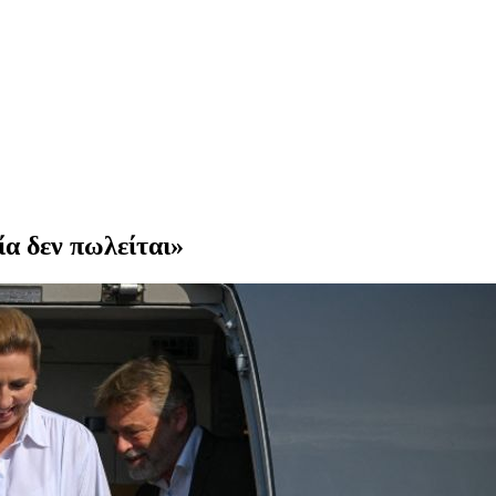
α δεν πωλείται»