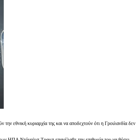
ην εθνική κυριαρχία της και να αποδεχτούν ότι η Γροιλανδία δεν
 των ΗΠΑ Ντόναλντ Τραμπ επανέλαβε την επιθυμία του να θέσει