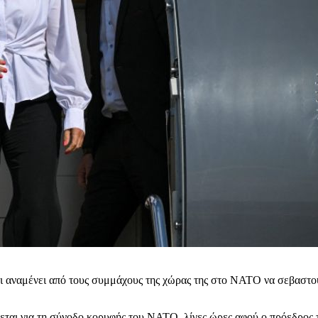
αναμένει από τους συμμάχους της χώρας της στο ΝΑΤΟ να σεβαστούν τ
εται για τη σύνοδο κορυφής του ΝΑΤΟ, λίγες ώρες αφού ο πρόεδρος