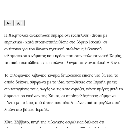
Περιβάλλον
Ταξίδια
Ελλάδα
Συνταγές
Κόσμος
Έξοδος
A−
A+
Παράξενα
Media
Πολιτισμός
Εκπομπές
Η Χεζμπολάχ ανακοίνωσε σήμερα ότι εξαπέλυσε «drone με
εκρηκτικά» κατά στρατιωτικής θέσης στο βόρειο Ισραήλ, σε
Σινεμά
Wine routes
αντίποινα για τον θάνατο ηγετικού στελέχους λιβανικού
Θέατρο-Χορός
Podcasts
ισλαμιστικού κινήματος που πρόσκειται στην παλαιστινιακή Χαμάς,
Μουσική
Uncut
το οποίο σκοτώθηκε σε ισραηλινό πλήγμα στον ανατολικό Λίβανο.
Εικαστικά
Προσφορές
Το φιλοϊρανικό λιβανικό κίνημα δημοσίευσε επίσης νέο βίντεο, το
Βιβλίο
Προσωπικότητες στην ''Κ''
οποίο δείχνει, σύμφωνα με το ίδιο, τοποθεσίες στο Ισραήλ με τις
Χειρόγραφα
Επιστολές
συντεταγμένες τους, χωρίς να τις κατονομάζει, πέντε ημέρες μετά τη
δημοσίευση εικόνων της Χάιφα, οι οποίες ελήφθησαν, σύμφωνα
πάντα με το ίδιο, από drone που πέταξε πάνω από το μεγάλο αυτό
λιμάνι στο βόρειο Ισραήλ.
Χθες, Σάββατο, πηγή της λιβανικής ασφάλειας δήλωσε ότι