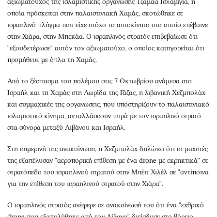
αξιωματούχος της ισλαμιστικής οργάνωσης Τζαμάα Ισλαμίγια, η
οποία πρόσκειται στην παλαιστινιακή Χαμάς, σκοτώθηκε σε
ισραηλινό πλήγμα που είχε στόχο το αυτοκίνητο στο οποίο επέβαινε
στην Χιάρα, στην Μπεκάα. Ο ισραηλινός στρατός επιβεβαίωσε ότι
"εξουδετέρωσε" αυτόν τον αξιωματούχο, ο οποίος κατηγορείται ότι
προμήθευε με όπλα τη Χαμάς.
Από το ξέσπασμα του πολέμου στις 7 Οκτωβρίου ανάμεσα στο
Ισραήλ και τη Χαμάς στη Λωρίδα της Γάζας, η λιβανική Χεζμπολάχ
και συμμαχικές της οργανώσεις, που υποστηρίζουν το παλαιστινιακό
ισλαμιστικό κίνημα, ανταλλάσσουν πυρά με τον ισραηλινό στρατό
στα σύνορα μεταξύ Λιβάνου και Ισραήλ.
Στη σημερινή της ανακοίνωση, η Χεζμπολάχ δηλώνει ότι οι μαχητές
της εξαπέλυσαν "αεροπορική επίθεση με ένα drone με εκρηκτικά" σε
στρατόπεδο του ισραηλινού στρατού στην Μπέιτ Χιλέλ σε "αντίποινα
για την επίθεση του ισραηλινού στρατού στην Χιάρα".
Ο ισραηλινός στρατός ανέφερε σε ανακοίνωσή του ότι ένα "εχθρικό
drone που εξαπολύθηκε από τον Λίβανο" διείσδυσε στο βόρειο