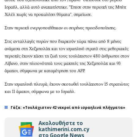
Ισραήλ, αλλά αυτό αναχαιτίστηκε. "Έπεσε στην περιοχή της Μπέιτ
Χιλέλ χωρίς να προκαλέσει θύματα", σημείωσε.
Στην περιοχή ενεργοποιήθηκαν οι σειρήνες προειδοποίησης.
Στις ανταλλαγές πυρών που διαρκούν τώρα πάνω από 8 μήνες
ανάμεσα στη Χεζμπολάχ και τον ισραηλινό στρατό στις μεθοριακές
περιοχές έχουν χάσει τη ζωή τους τουλάχιστον 480 άνθρωποι στον
Λίβανο, στην πλειονότητά τους μαχητές της Χεζμπολάχ και 93
άμαχοι, σύμφωνα με καταμέτρηση του AFP.
Στην ισραηλινή πλευρά, έχουν σκοτωθεί τουλάχιστον 15 στρατιώτες
και 11 άμαχοι, σύμφωνα με το Ισραήλ.
Γάζα: «Τουλάχιστον 42 νεκροί από ισραηλινά πλήγματα»
Ακολουθήστε το
kathimerini.com.cy
στο Google News