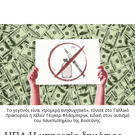
ΕΓΓΡΑΦΗ
ΕΙΣΟΔΟΣ
ΚΑΤΗΓΟΡΙΕΣ
ΣΥΝΔΕΣΗ
Κύπρος
Απόψεις
Παιδεία
Αρθρογραφία
Υγεία
The Hill
Πολιτική
Υγεία
Βουλευτικές 2026
Αγγελίες
Εκλογές 2024
Ενοικιάζονται
Το γεγονός είναι «τρομερά ανησυχητικό», τόνισε στο Γαλλικό
Προεδρικές 2023
Πωλούνται
Πρακτορείο η Χέλεν Τέιγκερ-Φλάσμπεργκ, ειδική στον αυτισμό
του πανεπιστημίου της Βοστόνης.
Δημοσκοπήσεις
Ζητούν εργασία
Διπλωματία
Θέσεις εργασίας