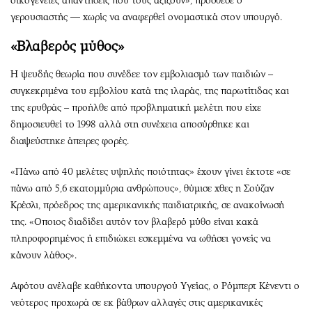
οικογένειες απαντήσεις που τους αξίζουν», πρόσθεσε ο
γερουσιαστής — χωρίς να αναφερθεί ονομαστικά στον υπουργό.
«Βλαβερός μύθος»
Η ψευδής θεωρία που συνέδεε τον εμβολιασμό των παιδιών –
συγκεκριμένα του εμβολίου κατά της ιλαράς, της παρωτίτιδας και
της ερυθράς – προήλθε από προβληματική μελέτη που είχε
δημοσιευθεί το 1998 αλλά στη συνέχεια αποσύρθηκε και
διαψεύστηκε άπειρες φορές.
«Πάνω από 40 μελέτες υψηλής ποιότητας» έχουν γίνει έκτοτε «σε
πάνω από 5,6 εκατομμύρια ανθρώπους», θύμισε χθες η Σούζαν
Κρέσλι, πρόεδρος της αμερικανικής παιδιατρικής, σε ανακοίνωσή
της. «Οποιος διαδίδει αυτόν τον βλαβερό μύθο είναι κακά
πληροφορημένος ή επιδιώκει εσκεμμένα να ωθήσει γονείς να
κάνουν λάθος».
Αφότου ανέλαβε καθήκοντα υπουργού Υγείας, ο Ρόμπερτ Κένεντι ο
νεότερος προχωρά σε εκ βάθρων αλλαγές στις αμερικανικές