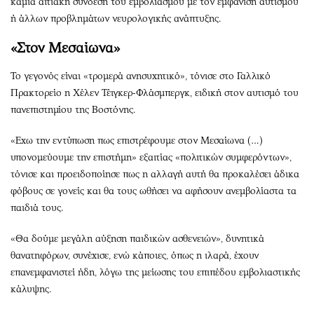
καμιά αιτιακή σύνδεση του εμβολιασμού με τον εμφάνιση αυτισμού
ή άλλων προβλημάτων νευρολογικής ανάπτυξης.
«Στον Μεσαίωνα»
Το γεγονός είναι «τρομερά ανησυχητικό», τόνισε στο Γαλλικό
Πρακτορείο η Χέλεν Τέιγκερ-Φλάσμπεργκ, ειδική στον αυτισμό του
πανεπιστημίου της Βοστόνης.
«Εχω την εντύπωση πως επιστρέφουμε στον Μεσαίωνα (…)
υπονομεύουμε την επιστήμη» εξαιτίας «πολιτικών συμφερόντων»,
τόνισε και προειδοποίησε πως η αλλαγή αυτή θα προκαλέσει άδικα
φόβους σε γονείς και θα τους ωθήσει να αφήσουν ανεμβολίαστα τα
παιδιά τους.
«Θα δούμε μεγάλη αύξηση παιδικών ασθενειών», δυνητικά
θανατηφόρων, συνέχισε, ενώ κάποιες, όπως η ιλαρά, έχουν
επανεμφανιστεί ήδη, λόγω της μείωσης του επιπέδου εμβολιαστικής
κάλυψης.