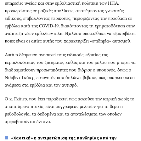
υπηρεσίες υγείας και στην εμβολιαστική πολιτική των ΗΠΑ,
προχωρώντας σε μαζικές απολύσεις, αποπέμποντας γνωστούς
ειδικούς, επιβάλλοντας περικοπές, περιορίζοντας την πρόσβαση σε
εμβόλια κατά της COVID-19, διακόπτοντας τη χρηματοδότηση στην
ανάπτυξη νέων εμβολίων κ.λπ. Εξάλλου υποσχέθηκε να εξακριβώσει
ποιες είναι οι αιτίες αυτής που χαρακτηρίζει «επιδημία» αυτισμού.
Αυτή η δέσμευση ανησυχεί τους ειδικούς, εξαιτίας της
περιπλοκότητας του ζητήματος καθώς και του ρόλου που μπορεί να
διαδραματίσουν προσωπικότητες που διόρισε ο υπουργός, όπως ο
Ντέιβιντ Γκάιερ, ερευνητής που δηλώνει βέβαιος πως υπάρχει σχέση
ανάμεσα στα εμβόλια και τον αυτισμό.
Ο κ. Γκάιερ, που έχει παραδεχτεί πως ασκούσε την ιατρική χωρίς το
απαιτούμενο πτυχίο, είναι συγγραφέας μελετών για το θέμα η
μεθοδολογία, τα δεδομένα και τα αποτελέσματα των οποίων
αμφισβητούνται έντονα.
«Χαοτική» η αντιμετώπιση της πανδημίας από την