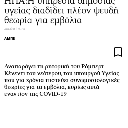
ΗΠΑ:Η υπηρεσία δημόσιας
Αθλητισμός
Geek
υγείας διαδίδει πλέον ψευδή
Κύπρος
Νέα
θεωρία για εμβόλια
Ελλάδα
Κινητά-tablets
21.11.2025 | 07:41
Διεθνή
Social
Κληρώσεις Allwyn
Αυτοκίνηση
ΑΜΠΕ
Οικονομική
Αφιερώματα
Οικονομία
Πολιτική
Real Estate
Οικονομία
Αναπαράγει τη ρητορική του Ρόμπερτ
Επιχειρήσεις
Γενικά
Κένεντι του νεότερου, του υπουργού Υγείας
που για χρόνια πιστεύει συνωμοσιολογικές
Αγορές
Αναδρομές
θεωρίες για τα εμβόλια, κυρίως αυτά
Money Review
Πρόσωπα
εναντίον της COVID-19
AstroBank Properties
Περιβάλλον
Trends
Good Life
Ενέργεια
Γυναίκα
Ναυτιλία
Showbiz