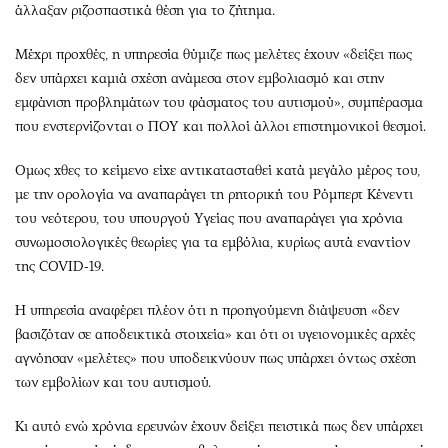
άλλαξαν ριζοσπαστικά θέση για το ζήτημα.
Μέχρι προχθές, η υπηρεσία θύμιζε πως μελέτες έχουν «δείξει πως
δεν υπάρχει καμιά σχέση ανάμεσα στον εμβολιασμό και στην
εμφάνιση προβλημάτων του φάσματος του αυτισμού», συμπέρασμα
που ενστερνίζονται ο ΠΟΥ και πολλοί άλλοι επιστημονικοί θεσμοί.
Ομως χθες το κείμενο είχε αντικατασταθεί κατά μεγάλο μέρος του,
με την ορολογία να αναπαράγει τη ρητορική του Ρόμπερτ Κένεντι
του νεότερου, του υπουργού Υγείας που αναπαράγει για χρόνια
συνωμοσιολογικές θεωρίες για τα εμβόλια, κυρίως αυτά εναντίον
της COVID-19.
Η υπηρεσία αναφέρει πλέον ότι η προηγούμενη διάψευση «δεν
βασιζόταν σε αποδεικτικά στοιχεία» και ότι οι υγειονομικές αρχές
αγνόησαν «μελέτες» που υποδεικνύουν πως υπάρχει όντως σχέση
των εμβολίων και του αυτισμού.
Κι αυτό ενώ χρόνια ερευνών έχουν δείξει πειστικά πως δεν υπάρχει