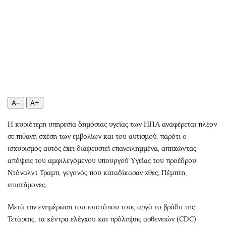
Περιβάλλον
Ταξίδια
Ελλάδα
Συνταγές
Κόσμος
Έξοδος
Παράξενα
Media
Πολιτισμός
Εκπομπές
Σινεμά
Wine routes
Θέατρο-Χορός
Podcasts
A−
A+
Μουσική
Uncut
Εικαστικά
Προσφορές
Η κυριότερη υπηρεσία δημόσιας υγείας των ΗΠΑ αναφέρεται πλέον
Βιβλίο
Προσωπικότητες στην ''Κ''
σε πιθανή σχέση των εμβολίων και του αυτισμού, παρότι ο
ισχυρισμός αυτός έχει διαψευστεί επανειλημμένα, απηχώντας
Χειρόγραφα
Επιστολές
απόψεις του αμφιλεγόμενου υπουργού Υγείας του προέδρου
Ντόναλντ Τραμπ, γεγονός που καταδίκασαν χθες, Πέμπτη,
επιστήμονες.
Μετά την ενημέρωση του ιστοτόπου τους αργά το βράδυ της
Τετάρτης, τα κέντρα ελέγχου και πρόληψης ασθενειών (CDC)