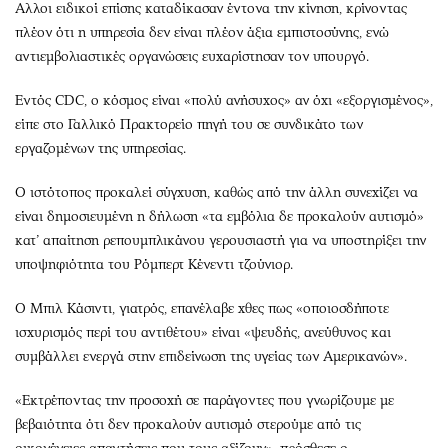
Αλλοι ειδικοί επίσης καταδίκασαν έντονα την κίνηση, κρίνοντας
πλέον ότι η υπηρεσία δεν είναι πλέον άξια εμπιστοσύνης, ενώ
αντιεμβολιαστικές οργανώσεις ευχαρίστησαν τον υπουργό.
Εντός CDC, ο κόσμος είναι «πολύ ανήσυχος» αν όχι «εξοργισμένος»,
είπε στο Γαλλικό Πρακτορείο πηγή του σε συνδικάτο των
εργαζομένων της υπηρεσίας.
Ο ιστότοπος προκαλεί σύγχυση, καθώς από την άλλη συνεχίζει να
είναι δημοσιευμένη η δήλωση «τα εμβόλια δε προκαλούν αυτισμό»
κατ’ απαίτηση ρεπουμπλικάνου γερουσιαστή για να υποστηρίξει την
υποψηφιότητα του Ρόμπερτ Κένεντι τζούνιορ.
Ο Μπιλ Κάσιντι, γιατρός, επανέλαβε χθες πως «οποιοσδήποτε
ισχυρισμός περί του αντιθέτου» είναι «ψευδής, ανεύθυνος και
συμβάλλει ενεργά στην επιδείνωση της υγείας των Αμερικανών».
«Εκτρέποντας την προσοχή σε παράγοντες που γνωρίζουμε με
βεβαιότητα ότι δεν προκαλούν αυτισμό στερούμε από τις