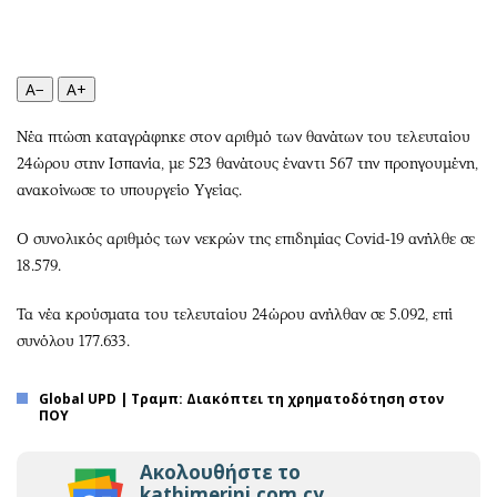
Περιβάλλον
Ταξίδια
Ελλάδα
Συνταγές
Κόσμος
Έξοδος
A−
A+
Παράξενα
Media
Πολιτισμός
Εκπομπές
Νέα πτώση καταγράφηκε στον αριθμό των θανάτων του τελευταίου
24ώρου στην Ισπανία, με 523 θανάτους έναντι 567 την προηγουμένη,
Σινεμά
Wine routes
ανακοίνωσε το υπουργείο Υγείας.
Θέατρο-Χορός
Podcasts
Μουσική
Uncut
Ο συνολικός αριθμός των νεκρών της επιδημίας Covid-19 ανήλθε σε
Εικαστικά
Προσφορές
18.579.
Βιβλίο
Προσωπικότητες στην ''Κ''
Τα νέα κρούσματα του τελευταίου 24ώρου ανήλθαν σε 5.092, επί
Χειρόγραφα
Επιστολές
συνόλου 177.633.
Global UPD | Τραμπ: Διακόπτει τη χρηματοδότηση στον
ΠΟΥ
Ακολουθήστε το
kathimerini.com.cy