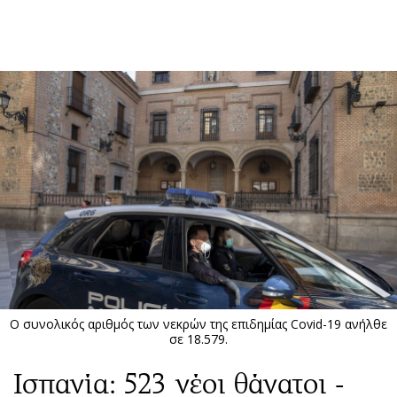
ΕΓΓΡΑΦΗ
ΕΙΣΟΔΟΣ
ΚΑΤΗΓΟΡΙΕΣ
ΣΥΝΔΕΣΗ
Κύπρος
Απόψεις
Παιδεία
Αρθρογραφία
Υγεία
The Hill
Πολιτική
Υγεία
Βουλευτικές 2026
Αγγελίες
Εκλογές 2024
Ενοικιάζονται
Ο συνολικός αριθμός των νεκρών της επιδημίας Covid-19 ανήλθε
Προεδρικές 2023
Πωλούνται
σε 18.579.
Δημοσκοπήσεις
Ζητούν εργασία
Ισπανία: 523 νέοι θάνατοι -
Διπλωματία
Θέσεις εργασίας