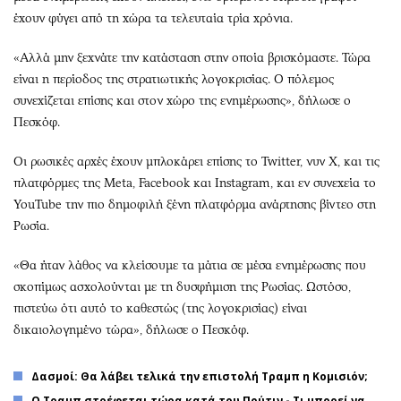
έχουν φύγει από τη χώρα τα τελευταία τρία χρόνια.
«Αλλά μην ξεχνάτε την κατάσταση στην οποία βρισκόμαστε. Τώρα
είναι η περίοδος της στρατιωτικής λογοκρισίας. Ο πόλεμος
συνεχίζεται επίσης και στον χώρο της ενημέρωσης», δήλωσε ο
Πεσκόφ.
Οι ρωσικές αρχές έχουν μπλοκάρει επίσης το Twitter, νυν X, και τις
πλατφόρμες της Meta, Facebook και Instagram, και εν συνεχεία το
YouTube την πιο δημοφιλή ξένη πλατφόρμα ανάρτησης βίντεο στη
Ρωσία.
«Θα ήταν λάθος να κλείσουμε τα μάτια σε μέσα ενημέρωσης που
σκοπίμως ασχολούνται με τη δυσφήμιση της Ρωσίας. Ωστόσο,
πιστεύω ότι αυτό το καθεστώς (της λογοκρισίας) είναι
δικαιολογημένο τώρα», δήλωσε ο Πεσκόφ.
Δασμοί: Θα λάβει τελικά την επιστολή Τραμπ η Κομισιόν;
O Τραμπ στρέφεται τώρα κατά του Πούτιν - Τι μπορεί να