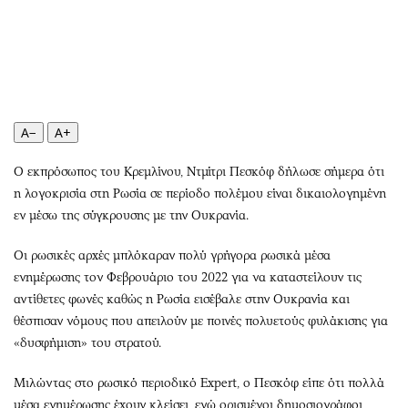
Περιβάλλον
Ταξίδια
Ελλάδα
Συνταγές
Κόσμος
Έξοδος
Παράξενα
Media
Πολιτισμός
Εκπομπές
A−
A+
Σινεμά
Wine routes
Θέατρο-Χορός
Podcasts
Ο εκπρόσωπος του Κρεμλίνου, Ντμίτρι Πεσκόφ δήλωσε σήμερα ότι
Μουσική
Uncut
η λογοκρισία στη Ρωσία σε περίοδο πολέμου είναι δικαιολογημένη
εν μέσω της σύγκρουσης με την Ουκρανία.
Εικαστικά
Προσφορές
Βιβλίο
Προσωπικότητες στην ''Κ''
Οι ρωσικές αρχές μπλόκαραν πολύ γρήγορα ρωσικά μέσα
Χειρόγραφα
Επιστολές
ενημέρωσης τον Φεβρουάριο του 2022 για να καταστείλουν τις
αντίθετες φωνές καθώς η Ρωσία εισέβαλε στην Ουκρανία και
θέσπισαν νόμους που απειλούν με ποινές πολυετούς φυλάκισης για
«δυσφήμιση» του στρατού.
Μιλώντας στο ρωσικό περιοδικό Expert, ο Πεσκόφ είπε ότι πολλά
μέσα ενημέρωσης έχουν κλείσει, ενώ ορισμένοι δημοσιογράφοι