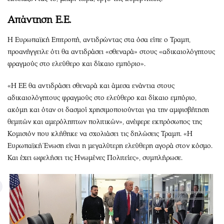
Απάντηση Ε.Ε.
Η Ευρωπαϊκή Επιτροπή, αντιδρώντας στα όσα είπε ο Τραμπ,
προανήγγειλε ότι θα αντιδράσει «σθεναρά» στους «αδικαιολόγητους
φραγμούς στο ελεύθερο και δίκαιο εμπόριο».
«Η ΕΕ θα αντιδράσει σθεναρά και άμεσα ενάντια στους
αδικαιολόγητους φραγμούς στο ελεύθερο και δίκαιο εμπόριο,
ακόμη και όταν οι δασμοί χρησιμοποιούνται για την αμφισβήτηση
θεμιτών και αμερόληπτων πολιτικών», ανέφερε εκπρόσωπος της
Κομισιόν που κλήθηκε να σχολιάσει τις δηλώσεις Τραμπ. «Η
Ευρωπαϊκή Ένωση είναι η μεγαλύτερη ελεύθερη αγορά στον κόσμο.
Και έχει ωφελήσει τις Ηνωμένες Πολιτείες», συμπλήρωσε.