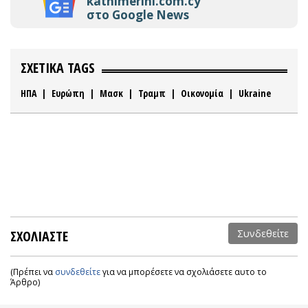
kathimerini.com.cy
στο Google News
ΣΧΕΤΙΚΑ TAGS
ΗΠΑ
|
Ευρώπη
|
Μασκ
|
Τραμπ
|
Οικονομία
|
Ukraine
ΣΧΟΛΙΑΣΤΕ
Συνδεθείτε
(Πρέπει να
συνδεθείτε
για να μπορέσετε να σχολιάσετε αυτο το
Άρθρο)