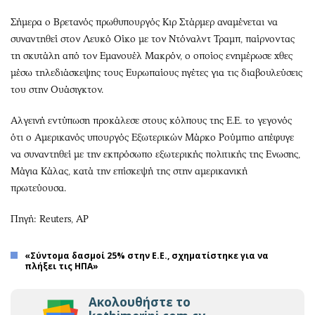
Σήμερα ο Βρετανός πρωθυπουργός Κιρ Στάρμερ αναμένεται να
συναντηθεί στον Λευκό Οίκο με τον Ντόναλντ Τραμπ, παίρνοντας
τη σκυτάλη από τον Εμανουέλ Μακρόν, ο οποίος ενημέρωσε χθες
μέσω τηλεδιάσκεψης τους Ευρωπαίους ηγέτες για τις διαβουλεύσεις
του στην Ουάσιγκτον.
Αλγεινή εντύπωση προκάλεσε στους κόλπους της Ε.Ε. το γεγονός
ότι ο Αμερικανός υπουργός Εξωτερικών Μάρκο Ρούμπιο απέφυγε
να συναντηθεί με την εκπρόσωπο εξωτερικής πολιτικής της Ενωσης,
Μάγια Κάλας, κατά την επίσκεψή της στην αμερικανική
πρωτεύουσα.
Πηγή: Reuters, ΑP
«Σύντομα δασμοί 25% στην Ε.Ε., σχηματίστηκε για να
πλήξει τις ΗΠΑ»
Ακολουθήστε το