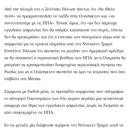
Από την πλευρά του ο Ζελένσκι δήλωσε πάντως ότι «θα ήθελε
πολύ» να πραγματοποιήσει το ταξίδι στην Ουάσιγκτον και «να
συντονιστούμε με τις ΗΠΑ». Τόνισε, όμως, ότι «αν δεν πάρουμε
εγγυήσεις ασφαλείας δεν θα υπάρξει κατάπαυση του πυρός, τίποτα
δεν θα προχωρήσει» και ότι η επιτυχία των συνομιλιών γύρω από τη
συμφωνία για τα ορυκτά εξαρτάται από τον Ντόναλντ Τραμπ.
Επιπλέον, δήλωσε ότι σκοπεύει να ρωτήσει τον Αμερικανό πρόεδρο
αν θα συνεχιστεί η στρατιωτική βοήθεια των ΗΠΑ, αν η Ουκρανία θα
μπορέσει να χρησιμοποιήσει δεσμευμένα περιουσιακά στοιχεία της
Ρωσίας και αν η Ουάσιγκτον σκοπεύει να άρει τις κυρώσεις που έχει
επιβάλει στη Μόσχα.
Σύμφωνα με διεθνή μέσα, το προσχέδιο συμφωνίας που υπέγραψαν
οι υπουργοί Οικονομικών των δύο χωρών περιέχει μια γενικόλογη
αναφορά στο θέμα των εγγυήσεων ασφαλείας, χωρίς να δεσμεύει σε
κάτι συγκεκριμένο τις ΗΠΑ.
Εν τω μεταξύ, μία διάψευση περίμενε τον Ντόναλντ Τραμπ, αυτή τη