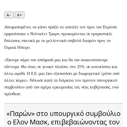
Περιβάλλον
Ταξίδια
Ελλάδα
Συνταγές
A−
A+
Κόσμος
Έξοδος
Παράξενα
Media
Αποφασισμένος να κάνει πράξη τις απειλές του προς την Ευρώπη
εμφανίστηκε ο Ντόναλντ Τραμπ, προχωρώντας σε εμπρηστικές
Πολιτισμός
Εκπομπές
δηλώσεις σχετικά με τη μελλοντική επιβολή δασμών προς τη
Σινεμά
Wine routes
Γηραιά Ηπειρο.
Θέατρο-Χορός
Podcasts
Μουσική
Uncut
«Εχουμε πάρει την απόφασή μας και θα την ανακοινώσουμε
σύντομα. Θα είναι, σε γενικό πλαίσιο, στο 25%, σε αυτοκίνητα και
Εικαστικά
Προσφορές
άλλα αγαθά. Η Ε.Ε. μας έχει εξαπατήσει με διαφορετικό τρόπο από
Βιβλίο
Προσωπικότητες στην ''Κ''
άλλες χώρες», δήλωσε κατά τη διάρκεια του πρώτου υπουργικού
Χειρόγραφα
Επιστολές
συμβουλίου από την ημέρα ορκωμοσίας της νέας κυβέρνησης, ενώ
πρόσθεσε:
«Παρών» στο υπουργικό συμβούλιο
ο Ελον Μασκ, επιβεβαιώνοντας τον