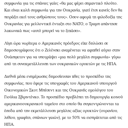
συμφωνία για τις σπάνιες γαίες «θα μας φέρει σημαντικό πλούτο.
Και είναι καλή συμφωνία για την Ουκρανία, γιατί έτσι κανείς δεν θα
πειράξει εκεί τους ανθρώπους τους». Οσον αφορά τη φιλοδοξία της
Ουκρανίας για μελλοντική ένταξη στο ΝΑΤΟ, ο Τραμπ απάντησε
λακωνικά πως «αυτό μπορεί να το ξεχάσει».
Λίγη ώρα νωρίτερα ο Αμερικανός πρόεδρος είχε δηλώσει σε
δημοσιογράφους ότι ο Ζελένσκι αναμένεται να αφιχθεί αύριο στην
Ουάσιγκτον για να υπογράψει «μια πολύ μεγάλη συμφωνία» γύρω
από τη συνεκμετάλλευση των ουκρανικών ορυκτών με τις ΗΠΑ.
Διεθνή μέσα ενημέρωσης δημοσίευσαν χθες το προσχέδιο της
συμφωνίας, που έφερε τις υπογραφές του Αμερικανού υπουργού
Οικονομικών Σκοτ Μπέσεντ και της Ουκρανής ομολόγου του
Γιούλια Σβιριντένκο. Το προσχέδιο προβλέπει τη δημιουργία κοινού
αμερικανοουκρανικού ταμείου στο οποίο θα συγκεντρώνονται τα
έσοδα από την εκμετάλλευση μεγάλης αξίας ορυκτών (ουρανίου,
λιθίου, γραφίτη, σπάνιων γαιών), με το 50% να εισπράττεται από τις
ΗΠΑ.