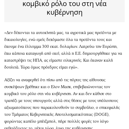
κομβικό ρόλο του στη νέα
κυβέρνηση
«Δεν δέχονται τα αυτοκίνητά μας, τα αγροτικά μας προϊόντα με
δικαιολογίες, ενώ εμείς δεχόμαστε όλα τα προϊόντα τους και
έχουμε ένα έλλειμμα 300 εκατ. δολαρίων. Λατρεύω την Ευρώπη,
έχω κάποια καταγωγή από εκεί, αλλά η Ε.Ε. δημιουργήθηκε για να
καταστρέψει τις ΗΠΑ, ας είμαστε ειλικρινείς. Και έκαναν καλή
δουλειά. Τώρα όμως πρόεδρος είμαι εγώ».
Αξίζει να αναφερθεί ότι πίσω από τις πόρτες της αίθουσας
συσκέψεων βρέθηκε και ο Ελον Μασκ, επιβεβαιώνοντας τον
κομβικό του ρόλο στη νέα κυβέρνηση. Αν και δεν κάθισε στο
τραπέζι με τους υπουργούς αλλά στις θέσεις με τους υπόλοιπους
αξιωματούχους που παρακολουθούν το συμβούλιο, ο επικεφαλής
του Τμήματος Κυβερνητικής Αποτελεσματικότητας (DOGE),
φορώντας καπέλο μπέιζμπολ, πήρε πολλές φορές τον λόγο
εκθειάζοντας το, μέχρι τώρα, έργο της κυβέρνησης.