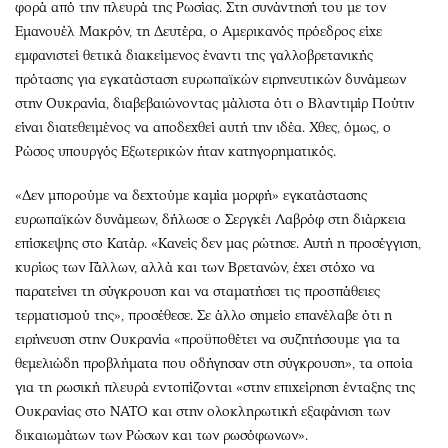
φορά από την πλευρά της Ρωσίας. Στη συνάντησή του με τον
Εμανουέλ Μακρόν, τη Δευτέρα, ο Αμερικανός πρόεδρος είχε
εμφανιστεί θετικά διακείμενος έναντι της γαλλοβρετανικής
πρότασης για εγκατάσταση ευρωπαϊκών ειρηνευτικών δυνάμεων
στην Ουκρανία, διαβεβαιώνοντας μάλιστα ότι ο Βλαντιμίρ Πούτιν
είναι διατεθειμένος να αποδεχθεί αυτή την ιδέα. Χθες, όμως, ο
Ρώσος υπουργός Εξωτερικών ήταν κατηγορηματικός.
«Δεν μπορούμε να δεχτούμε καμία μορφή» εγκατάστασης
ευρωπαϊκών δυνάμεων, δήλωσε ο Σεργκέι Λαβρόφ στη διάρκεια
επίσκεψης στο Κατάρ. «Κανείς δεν μας ρώτησε. Αυτή η προσέγγιση,
κυρίως των Γάλλων, αλλά και των Βρετανών, έχει στόχο να
παρατείνει τη σύγκρουση και να σταματήσει τις προσπάθειες
τερματισμού της», προσέθεσε. Σε άλλο σημείο επανέλαβε ότι η
ειρήνευση στην Ουκρανία «προϋποθέτει να συζητήσουμε για τα
θεμελιώδη προβλήματα που οδήγησαν στη σύγκρουση», τα οποία
για τη ρωσική πλευρά εντοπίζονται «στην επιχείρηση ένταξης της
Ουκρανίας στο ΝΑΤΟ και στην ολοκληρωτική εξαφάνιση των
δικαιωμάτων των Ρώσων και των ρωσόφωνων».