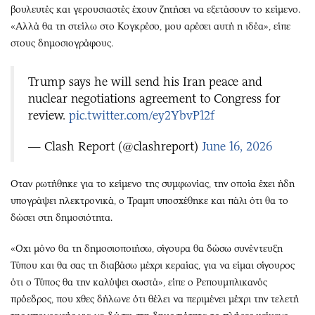
βουλευτές και γερουσιαστές έχουν ζητήσει να εξετάσουν το κείμενο.
«Αλλά θα τη στείλω στο Κογκρέσο, μου αρέσει αυτή η ιδέα», είπε
στους δημοσιογράφους.
Trump says he will send his Iran peace and
nuclear negotiations agreement to Congress for
review.
pic.twitter.com/ey2YbvP12f
— Clash Report (@clashreport)
June 16, 2026
Οταν ρωτήθηκε για το κείμενο της συμφωνίας, την οποία έχει ήδη
υπογράψει ηλεκτρονικά, ο Τραμπ υποσχέθηκε και πάλι ότι θα το
δώσει στη δημοσιότητα.
«Οχι μόνο θα τη δημοσιοποιήσω, σίγουρα θα δώσω συνέντευξη
Τύπου και θα σας τη διαβάσω μέχρι κεραίας, για να είμαι σίγουρος
ότι ο Τύπος θα την καλύψει σωστά», είπε ο Ρεπουμπλικανός
πρόεδρος, που χθες δήλωνε ότι θέλει να περιμένει μέχρι την τελετή