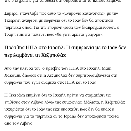
της υπογραφής για να δώσει στη δημοσιότητα το πλήρες κείμενο.
Σήμερα, επανέλαβε πως αυτό το «μνημόνιο κατανόησης» με την
Τεχεράνη αναφέρει με σαφήνεια ότι το Ιράν δεν θα αποκτήσει
πυρηνικά όπλα. Για την επόμενη φάση των διαπραγματεύσεων, ο
Τραμπ είπε ότι πιστεύει πως «θα γίνει αρκετά γρήγορα».
Πρέσβης ΗΠΑ στο Ισραήλ: Η συμφωνία με το Ιράν δεν
περιλαμβάνει τη Χεζμπολάχ
Από την πλευρά του, ο πρέσβης των ΗΠΑ στο Ισραήλ, Μάικ
Χάκαμπι, δήλωσε ότι η Χεζμπολάχ δεν συμπεριλαμβάνεται στη
συμφωνία που έγινε ανάμεσα στις ΗΠΑ και το Ιράν.
Η Τεχεράνη επιμένει ότι το Ισραήλ πρέπει να σταματήσει τις
επιθέσεις στον Λίβανο λόγω της συμφωνίας. Μάλιστα, η Χεζμπολάχ
ισχυρίζεται ότι το Ιράν της είχε υποσχεθεί πως δεν θα υπάρξει
συμφωνία για τα πυρηνικά αν το Ισραήλ δεν αποχωρήσει πρώτα
από τον Λίβανο.