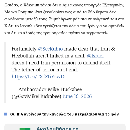
Ωστόσο, ο Χάκαμπι τόνισε ότι ο Αμερικανός υπουργός Εξωτερικών,
Μάρκο Ρούμπιο, έχει ξεκαθαρίσει πως αυτά τα δύο θέματα δεν
συνδέονται μεταξύ τους. Συμπλήρωσε μάλιστα σε ανάρτησή του στο
X ότι το Ισραήλ «δεν χρειάζεται την άδεια του Ιράν για να αμυνθεί»
και ότι «ο κλοιός της τρομοκρατίας πρέπει να τερματιστεί».
Fortunately
@SecRubio
made clear that Iran &
Hezbollah aren’t linked in a deal.
@Israel
doesn’t need Iran permission to defend itself.
The tether of terror must end.
https://t.co/TXfZtiYswD
— Ambassador Mike Huckabee
(@GovMikeHuckabee)
June 16, 2026
Οι ΗΠΑ ανοίγουν την κάνουλα του πετρελαίου για το Ιράν
Ακολουθήστε το