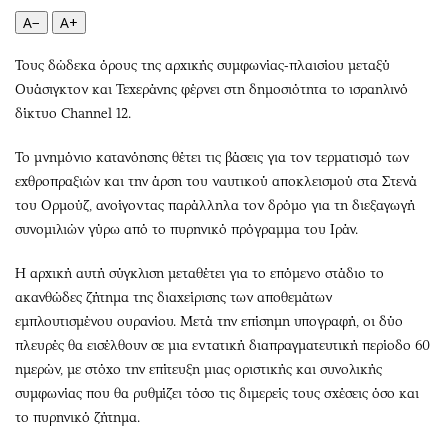
Περιβάλλον
Ταξίδια
A−
A+
Ελλάδα
Συνταγές
Κόσμος
Έξοδος
Τους δώδεκα όρους της αρχικής συμφωνίας-πλαισίου μεταξύ
Ουάσιγκτον και Τεχεράνης φέρνει στη δημοσιότητα το ισραηλινό
Παράξενα
Media
δίκτυο Channel 12.
Πολιτισμός
Εκπομπές
Σινεμά
Wine routes
Το μνημόνιο κατανόησης θέτει τις βάσεις για τον τερματισμό των
Θέατρο-Χορός
Podcasts
εχθροπραξιών και την άρση του ναυτικού αποκλεισμού στα Στενά
του Ορμούζ, ανοίγοντας παράλληλα τον δρόμο για τη διεξαγωγή
Μουσική
Uncut
συνομιλιών γύρω από το πυρηνικό πρόγραμμα του Ιράν.
Εικαστικά
Προσφορές
Βιβλίο
Προσωπικότητες στην ''Κ''
Η αρχική αυτή σύγκλιση μεταθέτει για το επόμενο στάδιο το
Χειρόγραφα
Επιστολές
ακανθώδες ζήτημα της διαχείρισης των αποθεμάτων
εμπλουτισμένου ουρανίου. Μετά την επίσημη υπογραφή, οι δύο
πλευρές θα εισέλθουν σε μια εντατική διαπραγματευτική περίοδο 60
ημερών, με στόχο την επίτευξη μιας οριστικής και συνολικής
συμφωνίας που θα ρυθμίζει τόσο τις διμερείς τους σχέσεις όσο και
το πυρηνικό ζήτημα.