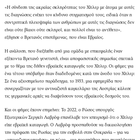
«Η σύνδεση της ακραίας σκληρότητας του Χίτλερ με άτομα με αυτές
τις διαγνώσεις ενέχει τον κίνδυνο στιγματισμού τους, ειδικά όταν η
συντριπτική πλειοψηφία των ανθρώπων με αυτές τις διαγνώσεις δεν
είναι ούτε βίαιοι ούτε σκληροί, και πολλοί είναι το αντίθετο»,
εξήγησε ο Βρετανός επιστήμονας, που είναι Εβραίος.
Η ανάλυση, που διεξήχθη από μια ομάδα με επικεφαλής έναν
εξέχοντα Βρετανό γενετιστή, είναι αποφασιστικής σημασίας σχετικά
με το θέμα της δήθεν εβραϊκής καταγωγής του Χίτλερ. Οι φήμες για
ένα τέτοιο υπόβαθρο ήταν διαδεδομένες κατά την άνοδο του Χίτλερ:
Σε ένα αξιοσημείωτο παράδειγμα, το 1933, μια εφημερίδα που
συνεργαζόταν με τον αντιναζιστή καγκελάριο της Αυστρίας κάλεσε
τις γερμανικές αρχές να διαψεύσουν τους εβραϊκούς δεσμούς του.
Και οι φήμες έχουν επιμείνει: Το 2022, ο Ρώσος υπουργός
Εξωτερικών Σεργκέι Λαβρόφ επανέλαβε τον ισχυρισμό ότι ο Χίτλερ
είχε εβραϊκή καταγωγή. Ο Λαβρόφ προσπαθούσε να δικαιολογήσει
την πρόφαση της Ρωσίας για την εισβολή στην Ουκρανία – για να
«αποναζιστικοποιήσει» τη χώρα – μια προσπάθεια που περιπλέκεται