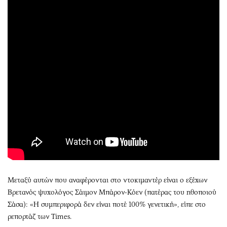
Μεταξύ αυτών που αναφέρονται στο ντοκιμαντέρ είναι ο εξέχων
Βρετανός ψυχολόγος Σάιμον Μπάρον-Κόεν (πατέρας του ηθοποιού
Σάσα): «Η συμπεριφορά δεν είναι ποτέ 100% γενετική», είπε στο
ρεπορτάζ των Times.