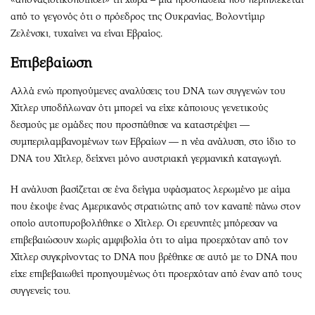
από το γεγονός ότι ο πρόεδρος της Ουκρανίας, Βολοντίμιρ
Ζελένσκι, τυχαίνει να είναι Εβραίος.
Επιβεβαίωση
Αλλά ενώ προηγούμενες αναλύσεις του DNA των συγγενών του
Χίτλερ υποδήλωναν ότι μπορεί να είχε κάποιους γενετικούς
δεσμούς με ομάδες που προσπάθησε να καταστρέψει —
συμπεριλαμβανομένων των Εβραίων — η νέα ανάλυση, στο ίδιο το
DNA του Χίτλερ, δείχνει μόνο αυστριακή γερμανική καταγωγή.
Η ανάλυση βασίζεται σε ένα δείγμα υφάσματος λερωμένο με αίμα
που έκοψε ένας Αμερικανός στρατιώτης από τον καναπέ πάνω στον
οποίο αυτοπυροβολήθηκε ο Χίτλερ. Οι ερευνητές μπόρεσαν να
επιβεβαιώσουν χωρίς αμφιβολία ότι το αίμα προερχόταν από τον
Χίτλερ συγκρίνοντας το DNA που βρέθηκε σε αυτό με το DNA που
είχε επιβεβαιωθεί προηγουμένως ότι προερχόταν από έναν από τους
συγγενείς του.