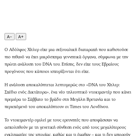
Περιβάλλον
Ταξίδια
Ελλάδα
Συνταγές
Κόσμος
Έξοδος
Παράξενα
Media
A−
A+
Πολιτισμός
Εκπομπές
Σινεμά
Wine routes
Ο Αδόλφος Χίτλερ είχε μια σεξουαλική διαταραχή που καθιστούσε
Θέατρο-Χορός
Podcasts
πιο πιθανό να έχει μικρόσχημα γεννητικά όργανα, σύμφωνα με την
Μουσική
Uncut
πρώτη ανάλυση του DNA του. Επίσης, δεν είχε τους Εβραίους
προγόνους που κάποιοι ισχυρίζονται ότι είχε.
Εικαστικά
Προσφορές
Βιβλίο
Προσωπικότητες στην ''Κ''
Η ανάλυση αποκαλύπτεται λεπτομερώς στο «DNA του Χίτλερ:
Χειρόγραφα
Επιστολές
Σχέδιο ενός Δικτάτορα», ένα νέο τηλεοπτικό ντοκιμαντέρ που κάνει
πρεμιέρα το Σάββατο το βράδυ στη Μεγάλη Βρετανία και το
περιεχόμενό του αποκαλύπτουν οι Times του Λονδίνου.
Το ντοκιμαντέρ ομιλεί με τους ερευνητές που αποφάσισαν να
ασχοληθούν με τη γενετική σύνθεση ενός από τους μεγαλύτερους
εγκληματίες της ιστορίας, καθώς και τι έμαθαν – και τι δεν μπορούν