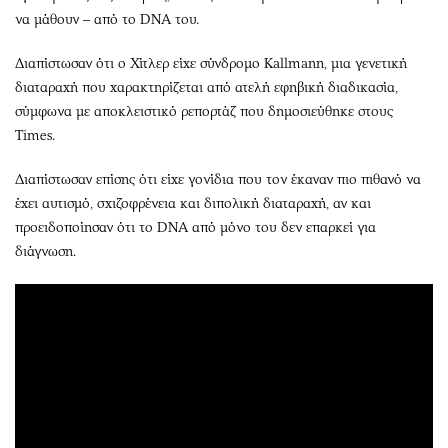
να μάθουν – από το DNA του.
Διαπίστωσαν ότι ο Χίτλερ είχε σύνδρομο Kallmann, μια γενετική
διαταραχή που χαρακτηρίζεται από ατελή εφηβική διαδικασία,
σύμφωνα με αποκλειστικό ρεπορτάζ που δημοσιεύθηκε στους
Times.
Διαπίστωσαν επίσης ότι είχε γονίδια που τον έκαναν πιο πιθανό να
έχει αυτισμό, σχιζοφρένεια και διπολική διαταραχή, αν και
προειδοποίησαν ότι το DNA από μόνο του δεν επαρκεί για
διάγνωση.