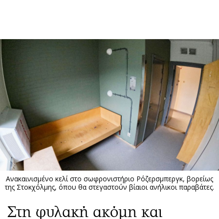
ΕΓΓΡΑΦΗ
ΕΙΣΟΔΟΣ
ΚΑΤΗΓΟΡΙΕΣ
ΣΥΝΔΕΣΗ
Κύπρος
Απόψεις
Παιδεία
Αρθρογραφία
Υγεία
The Hill
Πολιτική
Υγεία
Βουλευτικές 2026
Αγγελίες
Εκλογές 2024
Ενοικιάζονται
Ανακαινισμένο κελί στο σωφρονιστήριο Ρόζερσμπεργκ, βορείως
Προεδρικές 2023
Πωλούνται
της Στοκχόλμης, όπου θα στεγαστούν βίαιοι ανήλικοι παραβάτες.
Δημοσκοπήσεις
Ζητούν εργασία
Στη φυλακή ακόμη και
Διπλωματία
Θέσεις εργασίας