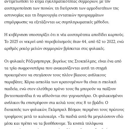
αντιμετωπίσει το κύμα εγκληματικότητας συμμοριών, με την
αυστηροποίηση των ποινών, τη διεύρυνση των αρμοδιοτήτων της
αστυνομίας και τη δημιουργία εντατικών προγραμμάτων
επιμόρφωσης να εξετάζονται ως συμπληρωματικές μέθοδοι.
Η κυβέρνηση υποστηρίζει ότι η νέα αυστηρότητα αποδίδει καρπούς.
Το 2025 οι νεκροί από πυροβολισμούς ήταν 44, από 62 το 2022, ενώ
αριθμός ρεκόρ μελών συμμοριών βρίσκεται στις φυλακές.
Οι φυλακές Ρόζερσμπεργκ, βορείως της Στοκχόλμης, είναι ένα από
τα τρία σωφρονιστήρια που ανακαινίζονται αυτή τη στιγμή
προκειμένου να στεγάσουν τους πλέον βίαιους ανήλικους
παραβάτες. Κύρια ασχολία των κρατουμένων θα είναι η σχολική
παιδεία, ενώ στον ελεύθερο χρόνο τους θα μπορούν να παίζουν
βιντεοπαιχνίδια ή να αθλούνται στο γυμναστήριο. Οι φυλακισμένοι
ανήλικοι θα επιστρέφουν στα κελιά τους στις 8 το βράδυ. Ο
διοικητής των φυλακών, Γκάμπριελ Βέσμαν, περιμένει τους πρώτους
τροφίμους μετά το καλοκαίρι. «Τα παιδιά αυτά θα μεγαλώσουν εδώ
μέσα και πρέπει να τα βοηθήσουμε. Τα κινητά τηλέφωνα