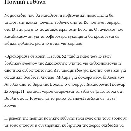
Ποινική ευθύνη
Νομοσχέδιο που θα καταθέσει η κυβερνητική πλειοψηφία θα
μειώσει την ηλικία ποινικής ευθύνης από τα 15, που είναι σήμερα,
στα 13 έτη, μία από τις χαμηλότερες στην Ευρώπη. Οι ανήλικοι που
καταδικάζονται για τα σοβαρότερα εγκλήματα θα κρατούνται σε
ειδικές φυλακές, μία από αυτές για κορίτσια.
«Βρισκόμαστε σε κρίση. Πέρυσι, 52 παιδιά κάτω των 15 ετών
βρέθηκαν ενώπιον της Δικαιοσύνης ύποπτα για ανθρωποκτονία ή
απόπειρα ανθρωποκτονίας. Δεν μιλάμε εδώ για κλοπές, ούτε και για
σωματικές βλάβες ή ληστεία. Μιλάμε για δολοφονίες», δήλωσε τον
Απρίλιο από το βήμα της Βουλής ο υπουργός Δικαιοσύνης Γκούναρ
Στρόμερ. Η πρόταση νόμου αναμένεται να τεθεί σε ψηφοφορία στη
Βουλή στις 15 Ιουνίου, με το μέτρο να επανεξετάζεται σε πέντε
χρόνια.
Η μείωση της ηλικίας ποινικής ευθύνης είναι ένας από τους τρόπους
με τους οποίους η συντηρητική κυβέρνηση της χώρας σχεδιάζει να