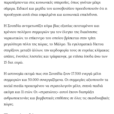
παραπέμπονται στις κοινωνικές υπηρεσίες, όπως γινόταν μέχρι
σήμερα. Ειδικοί και μερίδα του κοινοβουλίου προειδοποιούν ότι η
προσέγγιση αυτή είναι εσφαλμένη και κοινωνικά επικίνδυνη.
Η Σουηδία αντιμετωπίζει κύμα βίας εξαιτίας εκτεταμένου και
χρόνιου πολέμου συμμοριών για τον έλεγχο της διακίνησης
ναρκωτικών, το επίκεντρο του οποίου βρίσκεται στην τρίτη
μεγαλύτερη πόλη της χώρας, το Μάλμο. Τα εγκληματικά δίκτυα
στηρίζουν, μεταξύ άλλων, την κερδοφορία τους σε ευρείας κλίμακας
απάτες, ένοπλες ληστείες και τράφικινγκ, με ετήσια έσοδα άνω των
15 δισ. ευρώ.
Η αστυνομία εκτιμά πως στη Σουηδία ζουν 17.500 ενεργά μέλη
συμμοριών και 50.000 συνεργαζόμενα. Οι συμμορίες αξιοποιούν τα
social media προκειμένου να στρατολογούν μέλη, συχνά παιδιά
ακόμη και 11 ετών. Οι «στρατιώτες» αυτοί έχουν διαπράξει
ανθρωποκτονίες και βομβιστικές επιθέσεις σε όλες τις σκανδιναβικές
χώρες.