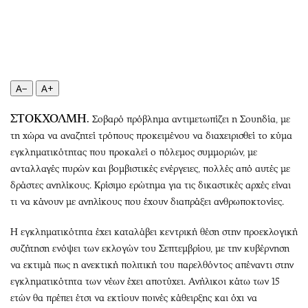
Περιβάλλον
Ταξίδια
Ελλάδα
Συνταγές
Κόσμος
Έξοδος
Παράξενα
Media
Πολιτισμός
Εκπομπές
A−
A+
Σινεμά
Wine routes
ΣΤΟΚΧΟΛΜΗ.
Σοβαρό πρόβλημα αντιμετωπίζει η Σουηδία, με
Θέατρο-Χορός
Podcasts
τη χώρα να αναζητεί τρόπους προκειμένου να διαχειρισθεί το κύμα
Μουσική
Uncut
εγκληματικότητας που προκαλεί ο πόλεμος συμμοριών, με
Εικαστικά
Προσφορές
ανταλλαγές πυρών και βομβιστικές ενέργειες, πολλές από αυτές με
Βιβλίο
Προσωπικότητες στην ''Κ''
δράστες ανηλίκους. Κρίσιμο ερώτημα για τις δικαστικές αρχές είναι
τι να κάνουν με ανηλίκους που έχουν διαπράξει ανθρωποκτονίες.
Χειρόγραφα
Επιστολές
Η εγκληματικότητα έχει καταλάβει κεντρική θέση στην προεκλογική
συζήτηση ενόψει των εκλογών του Σεπτεμβρίου, με την κυβέρνηση
να εκτιμά πως η ανεκτική πολιτική του παρελθόντος απέναντι στην
εγκληματικότητα των νέων έχει αποτύχει. Ανήλικοι κάτω των 15
ετών θα πρέπει έτσι να εκτίουν ποινές κάθειρξης και όχι να