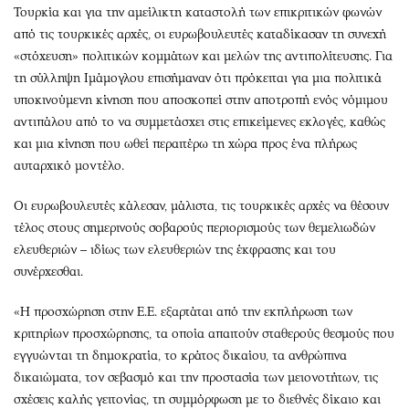
Τουρκία και για την αμείλικτη καταστολή των επικριτικών φωνών
από τις τουρκικές αρχές, οι ευρωβουλευτές καταδίκασαν τη συνεχή
«στόχευση» πολιτικών κομμάτων και μελών της αντιπολίτευσης. Για
τη σύλληψη Ιμάμογλου επισήμαναν ότι πρόκειται για μια πολιτικά
υποκινούμενη κίνηση που αποσκοπεί στην αποτροπή ενός νόμιμου
αντιπάλου από το να συμμετάσχει στις επικείμενες εκλογές, καθώς
και μια κίνηση που ωθεί περαιτέρω τη χώρα προς ένα πλήρως
αυταρχικό μοντέλο.
Οι ευρωβουλευτές κάλεσαν, μάλιστα, τις τουρκικές αρχές να θέσουν
τέλος στους σημερινούς σοβαρούς περιορισμούς των θεμελιωδών
ελευθεριών – ιδίως των ελευθεριών της έκφρασης και του
συνέρχεσθαι.
«Η προσχώρηση στην Ε.Ε. εξαρτάται από την εκπλήρωση των
κριτηρίων προσχώρησης, τα οποία απαιτούν σταθερούς θεσμούς που
εγγυώνται τη δημοκρατία, το κράτος δικαίου, τα ανθρώπινα
δικαιώματα, τον σεβασμό και την προστασία των μειονοτήτων, τις
σχέσεις καλής γειτονίας, τη συμμόρφωση με το διεθνές δίκαιο και