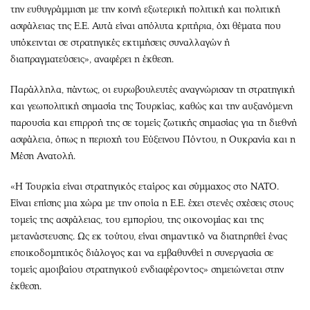
την ευθυγράμμιση με την κοινή εξωτερική πολιτική και πολιτική
ασφάλειας της Ε.Ε. Αυτά είναι απόλυτα κριτήρια, όχι θέματα που
υπόκεινται σε στρατηγικές εκτιμήσεις συναλλαγών ή
διαπραγματεύσεις», αναφέρει η έκθεση.
Παράλληλα, πάντως, οι ευρωβουλευτές αναγνώρισαν τη στρατηγική
και γεωπολιτική σημασία της Τουρκίας, καθώς και την αυξανόμενη
παρουσία και επιρροή της σε τομείς ζωτικής σημασίας για τη διεθνή
ασφάλεια, όπως η περιοχή του Εύξεινου Πόντου, η Ουκρανία και η
Μέση Ανατολή.
«Η Τουρκία είναι στρατηγικός εταίρος και σύμμαχος στο ΝΑΤΟ.
Είναι επίσης μια χώρα με την οποία η Ε.Ε. έχει στενές σχέσεις στους
τομείς της ασφάλειας, του εμπορίου, της οικονομίας και της
μετανάστευσης. Ως εκ τούτου, είναι σημαντικό να διατηρηθεί ένας
εποικοδομητικός διάλογος και να εμβαθυνθεί η συνεργασία σε
τομείς αμοιβαίου στρατηγικού ενδιαφέροντος» σημειώνεται στην
έκθεση.