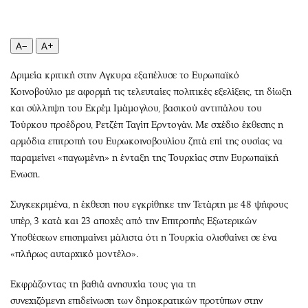
Περιβάλλον
Ταξίδια
Ελλάδα
Συνταγές
Κόσμος
Έξοδος
A−
A+
Παράξενα
Media
Δριμεία κριτική στην Αγκυρα εξαπέλυσε το Ευρωπαϊκό
Πολιτισμός
Εκπομπές
Κοινοβούλιο με αφορμή τις τελευταίες πολιτικές εξελίξεις, τη δίωξη
Σινεμά
Wine routes
και σύλληψη του Εκρέμ Ιμάμογλου, βασικού αντιπάλου του
Θέατρο-Χορός
Podcasts
Τούρκου προέδρου, Ρετζέπ Ταγίπ Ερντογάν. Με σχέδιο έκθεσης η
αρμόδια επιτροπή του Ευρωκοινοβουλίου ζητά επί της ουσίας να
Μουσική
Uncut
παραμείνει «παγωμένη» η ένταξη της Τουρκίας στην Ευρωπαϊκή
Εικαστικά
Προσφορές
Ενωση.
Βιβλίο
Προσωπικότητες στην ''Κ''
Χειρόγραφα
Επιστολές
Συγκεκριμένα, η έκθεση που εγκρίθηκε την Τετάρτη με 48 ψήφους
υπέρ, 3 κατά και 23 αποχές από την Επιτροπής Εξωτερικών
Υποθέσεων επισημαίνει μάλιστα ότι η Τουρκία ολισθαίνει σε ένα
«πλήρως αυταρχικό μοντέλο».
Εκφράζοντας τη βαθιά ανησυχία τους για τη
συνεχιζόμενη επιδείνωση των δημοκρατικών προτύπων στην