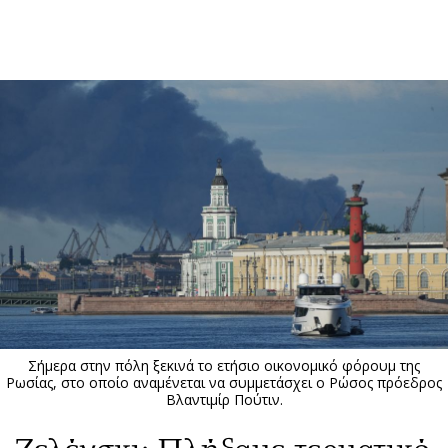
ΕΓΓΡΑΦΗ
ΕΙΣΟΔΟΣ
ΚΑΤΗΓΟΡΙΕΣ
ΣΥΝΔΕΣΗ
Κύπρος
Απόψεις
Παιδεία
Αρθρογραφία
Υγεία
The Hill
Πολιτική
Υγεία
Βουλευτικές 2026
Αγγελίες
Εκλογές 2024
Ενοικιάζονται
Σήμερα στην πόλη ξεκινά το ετήσιο οικονομικό φόρουμ της
Προεδρικές 2023
Πωλούνται
Ρωσίας, στο οποίο αναμένεται να συμμετάσχει ο Ρώσος πρόεδρος
Βλαντιμίρ Πούτιν.
Δημοσκοπήσεις
Ζητούν εργασία
Διπλωματία
Θέσεις εργασίας