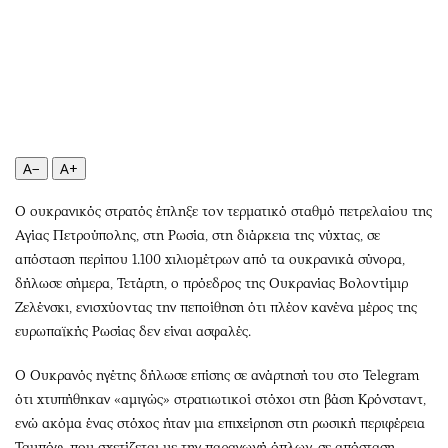
Περιβάλλον
Ταξίδια
Ελλάδα
Συνταγές
Κόσμος
Έξοδος
Παράξενα
Media
Πολιτισμός
Εκπομπές
Σινεμά
Wine routes
A−
A+
Θέατρο-Χορός
Podcasts
Μουσική
Uncut
Ο ουκρανικός στρατός έπληξε τον τερματικό σταθμό πετρελαίου της
Αγίας Πετρούπολης, στη Ρωσία, στη διάρκεια της νύχτας, σε
Εικαστικά
Προσφορές
απόσταση περίπου 1.100 χιλιομέτρων από τα ουκρανικά σύνορα,
Βιβλίο
Προσωπικότητες στην ''Κ''
δήλωσε σήμερα, Τετάρτη, ο πρόεδρος της Ουκρανίας Βολοντίμιρ
Χειρόγραφα
Επιστολές
Ζελένσκι, ενισχύοντας την πεποίθηση ότι πλέον κανένα μέρος της
ευρωπαϊκής Ρωσίας δεν είναι ασφαλές.
Ο Ουκρανός ηγέτης δήλωσε επίσης σε ανάρτησή του στο Telegram
ότι χτυπήθηκαν «αμιγώς» στρατιωτικοί στόχοι στη βάση Κρόνσταντ,
ενώ ακόμα ένας στόχος ήταν μια επιχείρηση στη ρωσική περιφέρεια
Ταμπόφ, που σχετίζεται με την παραγωγή όπλων, σε απόσταση