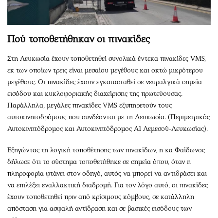
Πού τοποθετήθηκαν οι πινακίδες
Στη Λευκωσία έχουν τοποθετηθεί συνολικά έντεκα πινακίδες VMS,
εκ των οποίων τρεις είναι μεσαίου μεγέθους και οκτώ μικρότερου
μεγέθους. Οι πινακίδες έχουν εγκατασταθεί σε νευραλγικά σημεία
εισόδου και κυκλοφοριακής διαχείρισης της πρωτεύουσας.
Παράλληλα, μεγάλες πινακίδες VMS εξυπηρετούν τους
αυτοκινητοδρόμους που συνδέονται με τη Λευκωσία. (Περιμετρικός
Αυτοκινητόδρομος και Αυτοκινητόδρομος Α1 Λεμεσού-Λευκωσίας).
Εξηγώντας τη λογική τοποθέτησης των πινακίδων, η κα Φαίδωνος
δήλωσε ότι το σύστημα τοποθετήθηκε σε σημεία όπου, όταν η
πληροφορία φτάνει στον οδηγό, αυτός να μπορεί να αντιδράσει και
να επιλέξει εναλλακτική διαδρομή. Για τον λόγο αυτό, οι πινακίδες
έχουν τοποθετηθεί πριν από κρίσιμους κόμβους, σε κατάλληλη
απόσταση για ασφαλή αντίδραση και σε βασικές εισόδους των