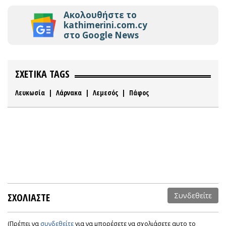
Ακολουθήστε το
kathimerini.com.cy
στο Google News
ΣΧΕΤΙΚΑ TAGS
Λευκωσία
|
Λάρνακα
|
Λεμεσός
|
Πάφος
ΣΧΟΛΙΑΣΤΕ
Συνδεθείτε
(Πρέπει να
συνδεθείτε
για να μπορέσετε να σχολιάσετε αυτο το