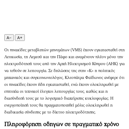
Περιβάλλον
Ταξίδια
Ελλάδα
Συνταγές
Κόσμος
Έξοδος
Παράξενα
Media
Πολιτισμός
Εκπομπές
A−
A+
Σινεμά
Wine routes
Οι πινακίδες μεταβλητών μηνυμάτων (VMS) έχουν εγκατασταθεί στη
Θέατρο-Χορός
Podcasts
Λευκωσία, τη Λεμεσό και την Πάφο και αναμένουν πλέον μόνο την
Μουσική
Uncut
ηλεκτροδότησή τους από την Αρχή Ηλεκτρισμού Κύπρου (ΑΗΚ) για
Εικαστικά
Προσφορές
να τεθούν σε λειτουργία. Σε δηλώσεις της στην «Κ» η πολιτικός
Βιβλίο
Προσωπικότητες στην ''Κ''
μηχανικός και συγκοινωνιολόγος, Κλεοπάτρα Φαίδωνος ανέφερε ότι
οι πινακίδες έχουν ήδη εγκατασταθεί, ενώ έχουν ολοκληρωθεί με
Χειρόγραφα
Επιστολές
επιτυχία οι τεχνικοί έλεγχοι λειτουργίας τους, καθώς και η
διασύνδεσή τους με το λογισμικό διαχείρισης κυκλοφορίας. Η
ενεργοποίησή τους θα πραγματοποιηθεί μόλις ολοκληρωθεί η
διαδικασία σύνδεσης με το δίκτυο ηλεκτροδότησης.
Πληροφόρηση οδηγών σε πραγματικό χρόνο