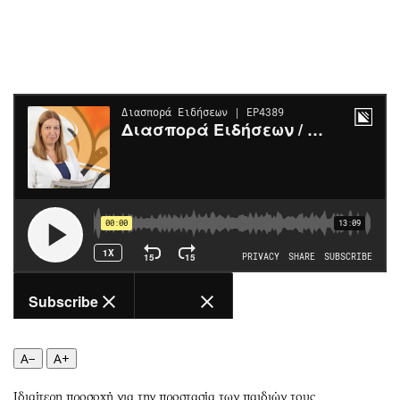
Περιβάλλον
Ταξίδια
Ελλάδα
Συνταγές
Κόσμος
Έξοδος
Παράξενα
Media
Πολιτισμός
Εκπομπές
Σινεμά
Wine routes
Θέατρο-Χορός
Podcasts
Μουσική
Uncut
Εικαστικά
Προσφορές
Βιβλίο
Προσωπικότητες στην ''Κ''
Χειρόγραφα
Επιστολές
A−
A+
Ιδιαίτερη προσοχή για την προστασία των παιδιών τους