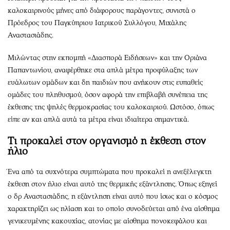
καλοκαιρινούς μήνες από διάφορους παράγοντες, συνιστά ο
Πρόεδρος του Παγκύπριου Ιατρικού Συλλόγου, Μιχάλης
Αναστασιάδης.
Μιλώντας στην εκπομπή «Διασπορά Ειδήσεων» και την Οριάνα
Παπαντωνίου, αναφέρθηκε στα απλά μέτρα προφύλαξης των
ευάλωτων ομάδων και δη παιδιών που ανήκουν στις ευπαθείς
ομάδες του πληθυσμού, όσον αφορά την επιβλαβή συνέπεια της
έκθεσης της ψηλές θερμοκρασίας του καλοκαιριού. Ωστόσο, όπως
είπε αν και απλά αυτά τα μέτρα είναι ιδιαίτερα σημαντικά.
Τι προκαλεί στον οργανισμό η έκθεση στον
ήλιο
Ένα από τα συχνότερα συμπτώματα που προκαλεί η ανεξέλεγκτη
έκθεση στον ήλιο είναι αυτό της θερμικής εξάντλησης. Όπως εξηγεί
ο δρ Αναστασιάδης, η εξάντληση είναι αυτό που ίσως και ο κόσμος
χαρακτηρίζει ως ηλίαση και το οποίο συνοδεύεται από ένα αίσθημα
γενικευμένης κακουχίας, ατονίας με αίσθημα πονοκεφάλου και