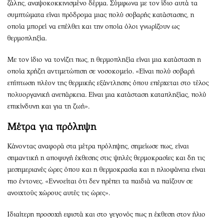
ζάλης, αναψοκοκκινισμένο δέρμα. Σύμφωνα με τον ίδιο αυτά τα
συμπτώματα είναι πρόδρομα μιας πολύ σοβαρής κατάστασης, η
οποία μπορεί να επέλθει και την οποία όλοι γνωρίζουν ως
θερμοπληξία.
Με τον ίδιο να τονίζει πως, η θερμοπληξία είναι μια κατάσταση η
οποία χρήζει αντιμετώπιση σε νοσοκομείο. «Είναι πολύ σοβαρή
επίπτωση πλέον της θερμικής εξάντλησης όπου επέρχεται στο τέλος
πολυοργανική ανεπάρκεια. Είναι μια κατάσταση καταπληξίας, πολύ
επικίνδυνη και για τη ζωή».
Μέτρα για πρόληψη
Κάνοντας αναφορά στα μέτρα πρόληψης, σημείωσε πως, είναι
σημαντική η αποφυγή έκθεσης στις ψηλές θερμοκρασίες και δη τις
μεσημεριανές ώρες όπου και η θερμοκρασία και η ηλιοφάνεια είναι
πιο έντονες. «Εννοείται ότι δεν πρέπει τα παιδιά να παίζουν σε
ανοιχτούς χώρους αυτές τις ώρες».
Ιδιαίτερη προσοχή εφιστά και στο γεγονός πως η έκθεση στον ήλιο