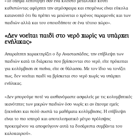
«Το όχημα λειτουργεί σαν ένα κλειστό μεταλλικό κουτί
καθιστώντας αφόρητη την ατμόσφαιρα και επομένως είναι εύκολα
κατανοητό ότι θα πρέπει να μειώνεται ο χρόνος παραμονής και των
παιδιών αλλά και του οποιοδήποτε σε ένα τέτοιο χώρο».
«Δεν νοείται παιδί στο νερό χωρίς να υπάρχει
ενήλικας»
Απαραίτητη χαρακτηρίζει ο δρ Αναστασιάδης, την επίβλεψη των
παιδιών κατά τη διάρκεια που βρίσκονται στο νερό, είτε πρόκειται
για κολύμβηση σε πισίνα, είτε σε θάλασσα. Με τον ίδιο να τονίζει
πως, δεν νοείται παιδί να βρίσκεται στο νερό χωρίς να υπάρχει
ενήλικας.
«Δεν μπορούμε ποτέ να αισθανόμαστε ασφαλείς με τις κολυμβητικές
ικανότητες των μικρών παιδιών όσο νωρίς κι αν έχουμε εμείς
ξεκινήσει και πολύ σωστά τα μαθήματα κολύμβησης. Η επίβλεψη
είναι το πιο ισχυρό και αποτελεσματικό μέτρο πρόληψης
προκειμένου να αποφεύγουν αυτά τα δυσάρεστα συμβάντα του
καλοκαιριού».