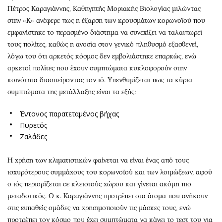
Πέτρος Καραγιάννης, Καθηγητής Μοριακής Βιολογίας μιλώντας
στην «Κ» ανέφερε πως η έξαρση των κρουσμάτων κορωνοϊού που
εμφανίστηκε το περασμένο διάστημα να συνεχίζει να ταλαιπωρεί
τους πολίτες, καθώς η ανοσία στον γενικό πληθυσμό εξασθενεί,
λόγω του ότι αρκετός κόσμος δεν εμβολιάστηκε επαρκώς, ενώ
αρκετοί πολίτες που έχουν συμπτώματα κυκλοφορούν στην
κοινότητα διασπείροντας τον ιό. Υπενθυμίζεται πως τα κύρια
συμπτώματα της μετάλλαξης είναι τα εξής:
Έντονος παρατεταμένος βήχας
Πυρετός
Ζαλάδες
Η χρήση των κλιματιστικών φαίνεται να είναι ένας από τους
ισχυρότερους συμμάχους του κορωνοϊού και των λοιμώξεων, αφού
ο ιός περιορίζεται σε κλειστούς χώρου και γίνεται ακόμη πιο
μεταδοτικός. Ο κ. Καραγιάννης προτρέπει στα άτομα που ανήκουν
στις ευπαθείς ομάδες να χρησιμοποιούν τις μάσκες τους, ενώ
προτρέπει τον κόσμο που έχει συμπτώματα να κάνει το τεστ του για