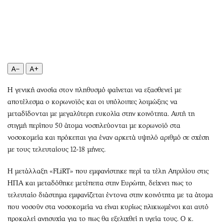
Περιβάλλον
Ταξίδια
Ελλάδα
Συνταγές
Κόσμος
Έξοδος
Παράξενα
Media
Πολιτισμός
Εκπομπές
A−
A+
Σινεμά
Wine routes
Θέατρο-Χορός
Podcasts
Η γενική ανοσία στον πληθυσμό φαίνεται να εξασθενεί με
αποτέλεσμα ο κορωνοϊός και οι υπόλοιπες λοιμώξεις να
Μουσική
Uncut
μεταδίδονται με μεγαλύτερη ευκολία στην κοινότητα. Αυτή τη
Εικαστικά
Προσφορές
στιγμή περίπου 50 άτομα νοσηλεύονται με κορωνοϊό στα
Βιβλίο
Προσωπικότητες στην ''Κ''
νοσοκομεία και πρόκειται για έναν αρκετά υψηλό αριθμό σε σχέση
Χειρόγραφα
Επιστολές
με τους τελευταίους 12-18 μήνες.
Η μετάλλαξη «FLiRT» που εμφανίστηκε περί τα τέλη Απριλίου στις
ΗΠΑ και μεταδόθηκε μετέπειτα στην Ευρώπη, δείχνει πως το
τελευταίο διάστημα εμφανίζεται έντονα στην κοινότητα με τα άτομα
που νοσούν στα νοσοκομεία να είναι κυρίως ηλικιωμένοι και αυτό
προκαλεί ανησυχία για το πως θα εξελιχθεί η υγεία τους. Ο κ.