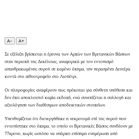
Περιβάλλον
Ταξίδια
Ελλάδα
Συνταγές
Κόσμος
Έξοδος
Παράξενα
Media
Πολιτισμός
Εκπομπές
A−
A+
Σινεμά
Wine routes
Σε εξέλιξη βρίσκεται η έρευνα των Αρχών των Βρετανικών Βάσεων
Θέατρο-Χορός
Podcasts
στην περιοχή της Δεκέλειας, αναφορικά με τον εντοπισμό
Μουσική
Uncut
απανθρακωμένης σορού σε καμένο όχημα, την περασμένη Δευτέρα
Εικαστικά
Προσφορές
κοντά στο ιχθυοτροφείο στο Λιοπέτρι.
Βιβλίο
Προσωπικότητες στην ''Κ''
Οι πληροφορίες αναφέρουν πως πρόκειται για σύνθετη υπόθεση και
Χειρόγραφα
Επιστολές
δεν έχει αποκλειστεί καμία εκδοχή, ενώ συνεχίζεται η συλλογή και
αξιολόγηση των διαθέσιμων αποδεικτικών στοιχείων.
Υπενθυμίζεται ότι διενεργήθηκε η νεκροτομή επί της σορού που
εντοπίστηκε στο όχημα, το οποίο οι Βρετανικές Βάσεις συνδέουν με
77χρονο, χωρίς ωστόσο να υπάρχει επίσημη ενημέρωση από