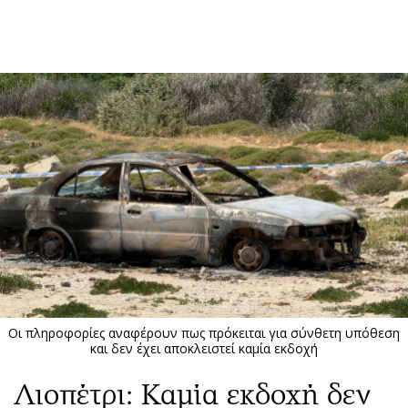
ΕΓΓΡΑΦΗ
ΕΙΣΟΔΟΣ
ΚΑΤΗΓΟΡΙΕΣ
ΣΥΝΔΕΣΗ
Κύπρος
Απόψεις
Παιδεία
Αρθρογραφία
Υγεία
The Hill
Πολιτική
Υγεία
Βουλευτικές 2026
Αγγελίες
Εκλογές 2024
Ενοικιάζονται
Οι πληροφορίες αναφέρουν πως πρόκειται για σύνθετη υπόθεση
Προεδρικές 2023
Πωλούνται
και δεν έχει αποκλειστεί καμία εκδοχή
Δημοσκοπήσεις
Ζητούν εργασία
Λιοπέτρι: Καμία εκδοχή δεν
Διπλωματία
Θέσεις εργασίας