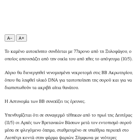
Περιβάλλον
Ταξίδια
Ελλάδα
Συνταγές
Κόσμος
Έξοδος
Παράξενα
Media
A−
A+
Πολιτισμός
Εκπομπές
Σινεμά
Wine routes
Το καμένο αυτοκίνητο συνδέεται με 77χρονο από τη Ξυλοφάγου, ο
Θέατρο-Χορός
Podcasts
οποίος απουσιάζει από την οικία του από χθες το απόγευμα (10/5).
Μουσική
Uncut
Αύριο θα διενεργηθεί νενομισμένη νεκροτομή στις ΒΒ Ακρωτηρίου,
Εικαστικά
Προσφορές
όπου θα ληφθεί υλικό DNA για ταυτοποίηση της σορού και για να
Βιβλίο
Προσωπικότητες στην ''Κ''
διαπιστωθούν τα ακριβή αίτια θανάτου.
Χειρόγραφα
Επιστολές
Η Αστυνομία των ΒΒ συνεχίζει τις έρευνες.
Υπενθυμίζεται ότι σε συναγερμό τέθηκαν από το πρωί της Δευτέρας
(11/5) οι Αρχές των Βρετανικών Βάσεων μετά τον εντοπισμό σορού
μέσα σε φλεγόμενο όχημα, σταθμευμένο σε υπαίθρια περιοχή στο
Λιοπέτρι κοντά στην φάρμα ψαριών. Σύμφωνα με νεότερες