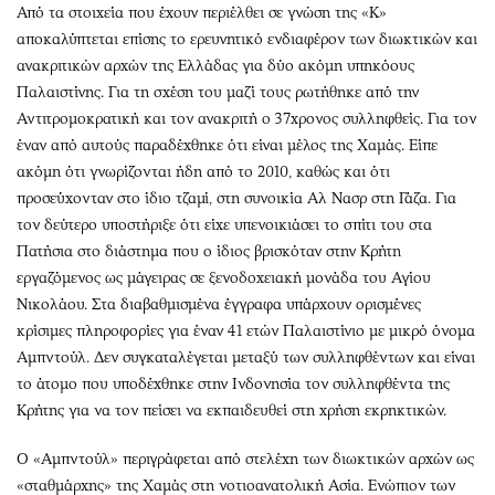
Από τα στοιχεία που έχουν περιέλθει σε γνώση της «Κ»
αποκαλύπτεται επίσης το ερευνητικό ενδιαφέρον των διωκτικών και
ανακριτικών αρχών της Ελλάδας για δύο ακόμη υπηκόους
Παλαιστίνης. Για τη σχέση του μαζί τους ρωτήθηκε από την
Αντιτρομοκρατική και τον ανακριτή ο 37χρονος συλληφθείς. Για τον
έναν από αυτούς παραδέχθηκε ότι είναι μέλος της Χαμάς. Είπε
ακόμη ότι γνωρίζονται ήδη από το 2010, καθώς και ότι
προσεύχονταν στο ίδιο τζαμί, στη συνοικία Αλ Νασρ στη Γάζα. Για
τον δεύτερο υποστήριξε ότι είχε υπενοικιάσει το σπίτι του στα
Πατήσια στο διάστημα που ο ίδιος βρισκόταν στην Κρήτη
εργαζόμενος ως μάγειρας σε ξενοδοχειακή μονάδα του Αγίου
Νικολάου. Στα διαβαθμισμένα έγγραφα υπάρχουν ορισμένες
κρίσιμες πληροφορίες για έναν 41 ετών Παλαιστίνιο με μικρό όνομα
Aμπντούλ. Δεν συγκαταλέγεται μεταξύ των συλληφθέντων και είναι
το άτομο που υποδέχθηκε στην Ινδονησία τον συλληφθέντα της
Κρήτης για να τον πείσει να εκπαιδευθεί στη χρήση εκρηκτικών.
Ο «Αμπντούλ» περιγράφεται από στελέχη των διωκτικών αρχών ως
«σταθμάρχης» της Χαμάς στη νοτιοανατολική Ασία. Ενώπιον των