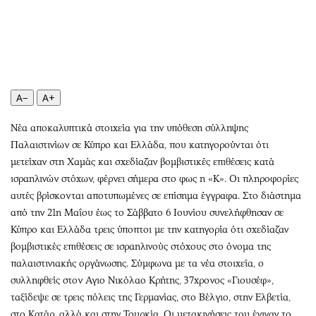
Περιβάλλον
Ταξίδια
Ελλάδα
Συνταγές
Κόσμος
Έξοδος
Παράξενα
Media
Πολιτισμός
Εκπομπές
A−
A+
Σινεμά
Wine routes
Θέατρο-Χορός
Podcasts
Νέα αποκαλυπτικά στοιχεία για την υπόθεση σύλληψης
Παλαιστινίων σε Κύπρο και Ελλάδα, που κατηγορούνται ότι
Μουσική
Uncut
μετείχαν στη Χαμάς και σχεδίαζαν βομβιστικές επιθέσεις κατά
Εικαστικά
Προσφορές
ισραηλινών στόχων, φέρνει σήμερα στο φως η «Κ». Οι πληροφορίες
Βιβλίο
Προσωπικότητες στην ''Κ''
αυτές βρίσκονται αποτυπωμένες σε επίσημα έγγραφα. Στο διάστημα
Χειρόγραφα
Επιστολές
από την 21η Μαΐου έως το Σάββατο 6 Ιουνίου συνελήφθησαν σε
Κύπρο και Ελλάδα τρεις ύποπτοι με την κατηγορία ότι σχεδίαζαν
βομβιστικές επιθέσεις σε ισραηλινούς στόχους στο όνομα της
παλαιστινιακής οργάνωσης. Σύμφωνα με τα νέα στοιχεία, ο
συλληφθείς στον Αγιο Νικόλαο Κρήτης, 37χρονος «Γιουσέφ»,
ταξίδεψε σε τρεις πόλεις της Γερμανίας, στο Βέλγιο, στην Ελβετία,
στο Κατάρ, αλλά και στην Τουρκία. Οι μετακινήσεις του έγιναν το