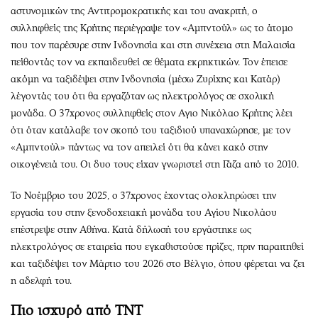
αστυνομικών της Αντιτρομοκρατικής και του ανακριτή, ο
συλληφθείς της Κρήτης περιέγραψε τον «Αμπντούλ» ως το άτομο
που τον παρέσυρε στην Ινδονησία και στη συνέχεια στη Μαλαισία
πείθοντάς τον να εκπαιδευθεί σε θέματα εκρηκτικών. Τον έπεισε
ακόμη να ταξιδέψει στην Ινδονησία (μέσω Ζυρίχης και Κατάρ)
λέγοντάς του ότι θα εργαζόταν ως ηλεκτρολόγος σε σχολική
μονάδα. Ο 37χρονος συλληφθείς στον Αγιο Νικόλαο Κρήτης λέει
ότι όταν κατάλαβε τον σκοπό του ταξιδιού υπαναχώρησε, με τον
«Αμπντούλ» πάντως να τον απειλεί ότι θα κάνει κακό στην
οικογένειά του. Οι δυο τους είχαν γνωριστεί στη Γάζα από το 2010.
Το Νοέμβριο του 2025, ο 37χρονος έχοντας ολοκληρώσει την
εργασία του στην ξενοδοχειακή μονάδα του Αγίου Νικολάου
επέστρεψε στην Αθήνα. Κατά δήλωσή του εργάστηκε ως
ηλεκτρολόγος σε εταιρεία που εγκαθιστούσε πρίζες, πριν παραιτηθεί
και ταξιδέψει τον Μάρτιο του 2026 στο Βέλγιο, όπου φέρεται να ζει
η αδελφή του.
Πιο ισχυρό από ΤΝΤ