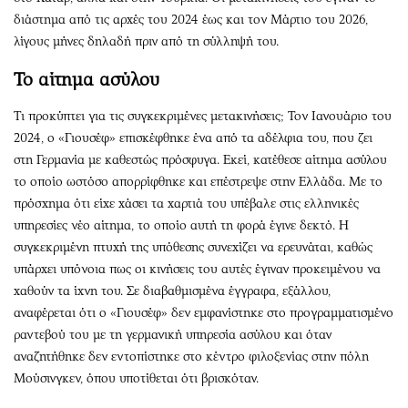
διάστημα από τις αρχές του 2024 έως και τον Μάρτιο του 2026,
λίγους μήνες δηλαδή πριν από τη σύλληψή του.
Το αίτημα ασύλου
Τι προκύπτει για τις συγκεκριμένες μετακινήσεις; Τον Ιανουάριο του
2024, ο «Γιουσέφ» επισκέφθηκε ένα από τα αδέλφια του, που ζει
στη Γερμανία με καθεστώς πρόσφυγα. Εκεί, κατέθεσε αίτημα ασύλου
το οποίο ωστόσο απορρίφθηκε και επέστρεψε στην Ελλάδα. Με το
πρόσχημα ότι είχε χάσει τα χαρτιά του υπέβαλε στις ελληνικές
υπηρεσίες νέο αίτημα, το οποίο αυτή τη φορά έγινε δεκτό. Η
συγκεκριμένη πτυχή της υπόθεσης συνεχίζει να ερευνάται, καθώς
υπάρχει υπόνοια πως οι κινήσεις του αυτές έγιναν προκειμένου να
χαθούν τα ίχνη του. Σε διαβαθμισμένα έγγραφα, εξάλλου,
αναφέρεται ότι ο «Γιουσέφ» δεν εμφανίστηκε στο προγραμματισμένο
ραντεβού του με τη γερμανική υπηρεσία ασύλου και όταν
αναζητήθηκε δεν εντοπίστηκε στο κέντρο φιλοξενίας στην πόλη
Μούσινγκεν, όπου υποτίθεται ότι βρισκόταν.