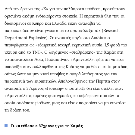
Από την έρευνα της «Κ» για την πολύκροτη υπόθεση, προκύπτουν
ορισμένα ακόμη ενδιαφέροντα στοιχεία. Η εκρηκτική ύλη που οι
διωκόμενοι σε Κύπρο και Ελλάδα είχαν αναλάβει να
παρασκευάσουν είναι γνωστή με το αρκτικόλεξο rdx (Research
Department Explosive). Σε ανοικτές πηγές στο Διαδίκτυο
περιγράφεται ως «εξαιρετικά ισχυρή εκρηκτική ουσία, 1,5 φορά πιο
ισχυρή από το ΤΝΤ». Ο λεγόμενος «σταθμάρχης» της Χαμάς στη
νοτιοανατολική Ασία, Παλαιστίνιος «Αμπντούλ», φέρεται να είχε
υποδείξει στον συλληφθέντα της Κρήτης να μισθώσει σπίτι με κήπο,
ούτως ώστε να μην κινεί υποψίες η αγορά λιπάσματος για την
παρασκευή των εκρηκτικών. Απολογούμενος την Πέμπτη στον
ανακριτή, ο 37χρονος «Γιουσέφ» υποστήριξε ότι είχε στείλει στον
«Αμπντούλ» ορισμένες φωτογραφίες «υποψήφιων» σπιτιών τα
οποία ουδέποτε μίσθωσε, μιας και είχε αποφασίσει να μη συνεχίσει
τη δράση του.
Τι κατέθεσε ο 37χρονος για τη Χαμάς