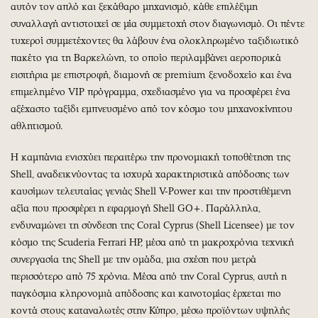
αυτόν τον απλό και ξεκάθαρο μηχανισμό, κάθε επιλέξιμη
συναλλαγή αντιστοιχεί σε μία συμμετοχή στον διαγωνισμό. Οι πέντε
τυχεροί συμμετέχοντες θα λάβουν ένα ολοκληρωμένο ταξιδιωτικό
πακέτο για τη Βαρκελώνη, το οποίο περιλαμβάνει αεροπορικά
εισιτήρια με επιστροφή, διαμονή σε premium ξενοδοχείο και ένα
επιμελημένο VIP πρόγραμμα, σχεδιασμένο για να προσφέρει ένα
αξέχαστο ταξίδι εμπνευσμένο από τον κόσμο του μηχανοκίνητου
αθλητισμού.
Η καμπάνια ενισχύει περαιτέρω την προνομιακή τοποθέτηση της
Shell, αναδεικνύοντας τα ισχυρά χαρακτηριστικά απόδοσης των
καυσίμων τελευταίας γενιάς Shell V-Power και την προστιθέμενη
αξία που προσφέρει η εφαρμογή Shell GO+. Παράλληλα,
ενδυναμώνει τη σύνδεση της Coral Cyprus (Shell Licensee) με τον
κόσμο της Scuderia Ferrari HP, μέσα από τη μακροχρόνια τεχνική
συνεργασία της Shell με την ομάδα, μια σχέση που μετρά
περισσότερο από 75 χρόνια. Μέσα από την Coral Cyprus, αυτή η
παγκόσμια κληρονομιά απόδοσης και καινοτομίας έρχεται πιο
κοντά στους καταναλωτές στην Κύπρο, μέσω προϊόντων υψηλής