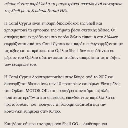
αξιοποιώντας παράλληλα τη μακροχρόνια τεχνολογική συνεργασία
της Shell με τη Scuderia Ferrari HP».
Η Coral Cyprus είναι επίσημη δικαιοδόχος της Shell και
χρησιμοποιεί τα εμπορικά της σήματα βάσει σχετικής άδειας. Οι
απόψεις που εκφράζονται στο παρόν δελτίο τύπου ή στη δήλωση
εκφράζονται από την Coral Cyprus και, παρότι ευθυγραμμίζονται με
τις αξίες και τα πρότυπα του Ομίλου Shell, δεν εκφράζονται εκ
μέρους του Ομίλου ούτε αντικατοπτρίζουν απαραίτητα τις απόψεις
των εταιρειών του.
Η Coral Cyprus δραστηριοποιείται στην Κύπρο από το 2017 και
διαχειρίζεται δίκτυο άνω των 40 πρατηρίων καυσίμων. Είναι μέλος
του Ομίλου MOTOR OIL και προσφέρει καινοτόμα, υψηλής
ποιότητας προϊόντα και υπηρεσίες, επενδύοντας παράλληλα σε
πρωτοβουλίες που προάγουν τη βιώσιμη ανάπτυξη και την
κοινωνική ευημερία στην Κύπρο.
Κατεβάστε σήμερα την εφαρμογή Shell GO+, διαθέσιμη για