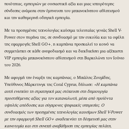
ποιότητας, εμπειριών με ουσιαστική αξία και μιας ισχυρότερης
σύνδεσης ανάμεσα στην έμπνευση του μηχανοκίνητου αθλητισμού
και την καθημερινή οδηγική εμπειρία.
Με τα προηγμένης τεχνολογίας καύσιμα τελευταίας γενιάς Shell V-
Power στον πυρήνα της, σε συνδυασμό με την ευκολία και τα οφέλη
της εφαρμογής Shell GO+, η καμπάνια προσκαλεί το κοινό να
συμμετάσχει σε κάθε ανεφοδιασμό και να διεκδικήσει μια αξέχαστη
VIP εμπειρία μηχανοκίνητου αθλητισμού στη Βαρκελώνη τον Ιούνιο
του 2026.
Με αφορμή την έναρξη της καμπάνιας, ο Μιχάλης Ζουμίδης,
Υπεύθυνος Μάρκετινγκ της Coral Cyprus, δήλωσε:
«Η καμπάνια
αυτή ενισχύει τη στρατηγική μας στόχευση στη δημιουργία
προστιθέμενης αξίας για τον καταναλωτή, μέσα από προϊόντα
υψηλής απόδοσης και σύγχρονες ψηφιακές υπηρεσίες. Ο
συνδυασμός των προηγμένης τεχνολογίας καυσίμων Shell V-Power
με την εφαρμογή Shell GO+ αναδεικνύει τη δέσμευσή μας στην
καινοτομία και στη συνεχή αναβάθμιση της εμπειρίας πελάτη,