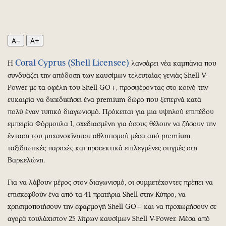
Περιβάλλον
Ταξίδια
Ελλάδα
Συνταγές
Κόσμος
Έξοδος
A−
A+
Παράξενα
Media
Πολιτισμός
Εκπομπές
Coral Cyprus (Shell Licensee)
Η
λανσάρει νέα καμπάνια που
συνδυάζει την απόδοση των καυσίμων τελευταίας γενιάς Shell V-
Σινεμά
Wine routes
Power με τα οφέλη του Shell GO+, προσφέροντας στο κοινό την
Θέατρο-Χορός
Podcasts
ευκαιρία να διεκδικήσει ένα premium δώρο που ξεπερνά κατά
Μουσική
Uncut
πολύ έναν τυπικό διαγωνισμό. Πρόκειται για μια υψηλού επιπέδου
Εικαστικά
Προσφορές
εμπειρία Φόρμουλα 1, σχεδιασμένη για όσους θέλουν να ζήσουν την
Βιβλίο
Προσωπικότητες στην ''Κ''
ένταση του μηχανοκίνητου αθλητισμού μέσα από premium
ταξιδιωτικές παροχές και προσεκτικά επιλεγμένες στιγμές στη
Χειρόγραφα
Επιστολές
Βαρκελώνη.
Για να λάβουν μέρος στον διαγωνισμό, οι συμμετέχοντες πρέπει να
επισκεφθούν ένα από τα 41 πρατήρια Shell στην Κύπρο, να
χρησιμοποιήσουν την εφαρμογή Shell GO+ και να προχωρήσουν σε
αγορά τουλάχιστον 25 λίτρων καυσίμων Shell V-Power. Μέσα από